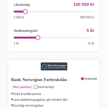
100 000
kr
Lånebeløp
5 000
kr
800 000
kr
5
år
Nedbetalingstid
1 år
15 år
Anbefalt
Bank Norwegian Forbrukslån
Sammenlign
Mest populært
Solid kredittramme
Lavt etableringsgebyr på mindre lån
Gunstig termingebyr