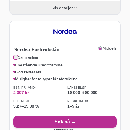
Vis detaljer
Middels
Nordea Forbrukslån
Sammenlign
Enestående kredittramme
God rentesats
Mulighet for to typer låneforsikring
EST. PR. MND*
LÅNEBELØP
2 307
kr
10 000
–
500 000
EFF. RENTE
NEDBETALING
9,27
–
19,38
%
1–5 år
Søk nå →
Annonselenke