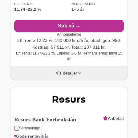
EFF. RENTE
NEDBETALING
11,74
–
22,2
%
1–5 år
Søk nå →
Annonselenke
Eff. rente
12,22
%.
180 000
kr o/
5
år
, etabl. geb. 950
.
Kostnad:
57 911
kr. Totalt:
237 911
kr.
Eff. rente: 11,74-22,2 %. Løpetid: 1-5 år. Refinansiering: Inntil 15
år.
Vis detaljer
Anbefalt
Resurs Bank Forbrukslån
Sammenlign
Gode rentevilkår