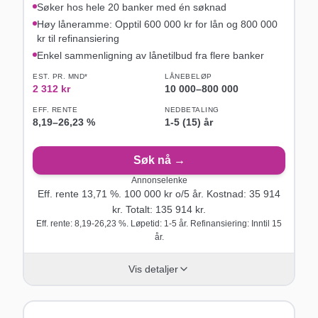
Søker hos hele 20 banker med én søknad
Høy låneramme: Opptil 600 000 kr for lån og 800 000
kr til refinansiering
Enkel sammenligning av lånetilbud fra flere banker
EST. PR. MND*
LÅNEBELØP
2 312
kr
10 000
–
800 000
EFF. RENTE
NEDBETALING
8,19
–
26,23
%
1-5 (15) år
Søk nå →
Annonselenke
Eff. rente
13,71
%.
100 000
kr o/
5
år
. Kostnad:
35 914
kr. Totalt:
135 914
kr.
Eff. rente: 8,19-26,23 %. Løpetid: 1-5 år. Refinansiering: Inntil 15
år.
Vis detaljer