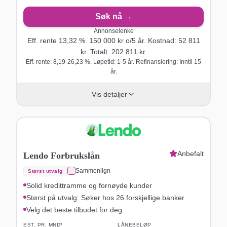
Søk nå →
Annonselenke
Eff. rente
13,32
%.
150 000
kr o/
5
år
. Kostnad:
52 811
kr. Totalt:
202 811
kr.
Eff. rente: 8,19-26,23 %. Løpetid: 1-5 år. Refinansiering: Inntil 15
år.
Vis detaljer
Anbefalt
Lendo Forbrukslån
Sammenlign
Størst utvalg
Solid kredittramme og fornøyde kunder
Størst på utvalg: Søker hos 26 forskjellige banker
Velg det beste tilbudet for deg
EST. PR. MND*
LÅNEBELØP