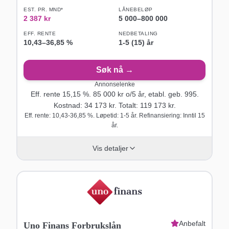
EST. PR. MND*
LÅNEBELØP
2 387
kr
5 000
–
800 000
EFF. RENTE
NEDBETALING
10,43
–
36,85
%
1-5 (15) år
Søk nå →
Annonselenke
Eff. rente
15,15
%.
85 000
kr o/
5
år
, etabl. geb. 995
.
Kostnad:
34 173
kr. Totalt:
119 173
kr.
Eff. rente: 10,43-36,85 %. Løpetid: 1-5 år. Refinansiering: Inntil 15
år.
Vis detaljer
Anbefalt
Uno Finans Forbrukslån