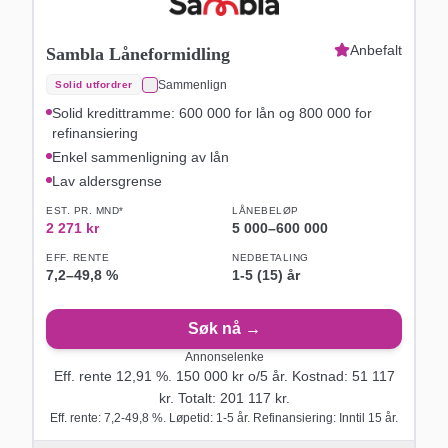
Anbefalt
Sambla Låneformidling
Sammenlign
Solid utfordrer
Solid kredittramme: 600 000 for lån og 800 000 for
refinansiering
Enkel sammenligning av lån
Lav aldersgrense
EST. PR. MND*
LÅNEBELØP
2 271
kr
5 000
–
600 000
EFF. RENTE
NEDBETALING
7,2
–
49,8
%
1-5 (15) år
Søk nå →
Annonselenke
Eff. rente
12,91
%.
150 000
kr o/
5
år
. Kostnad:
51 117
kr. Totalt:
201 117
kr.
Eff. rente: 7,2-49,8 %. Løpetid: 1-5 år. Refinansiering: Inntil 15 år.