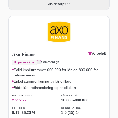
Vis detaljer
Anbefalt
Axo Finans
Sammenlign
Populær aktør
Solid kredittramme: 600 000 for lån og 800 000 for
refinansiering
Enkel sammenligning av lånetilbud
Både lån, refinansiering og kredittkort
EST. PR. MND*
LÅNEBELØP
2 292
kr
10 000
–
800 000
EFF. RENTE
NEDBETALING
8,19
–
26,23
%
1-5 (15) år