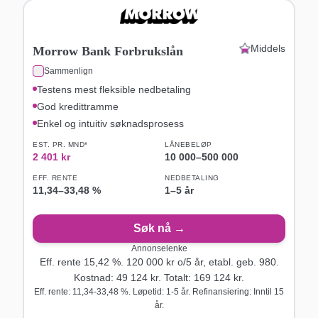
Middels
Morrow Bank Forbrukslån
Sammenlign
Testens mest fleksible nedbetaling
God kredittramme
Enkel og intuitiv søknadsprosess
EST. PR. MND*
LÅNEBELØP
2 401
kr
10 000
–
500 000
EFF. RENTE
NEDBETALING
11,34
–
33,48
%
1–5 år
Søk nå →
Annonselenke
Eff. rente
15,42
%.
120 000
kr o/
5
år
, etabl. geb. 980
.
Kostnad:
49 124
kr. Totalt:
169 124
kr.
Eff. rente: 11,34-33,48 %. Løpetid: 1-5 år. Refinansiering: Inntil 15
år.