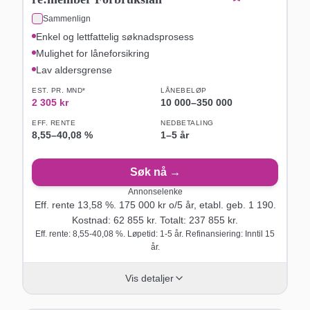
Sammenlign
Enkel og lettfattelig søknadsprosess
Mulighet for låneforsikring
Lav aldersgrense
EST. PR. MND*
LÅNEBELØP
2 305
kr
10 000
–
350 000
EFF. RENTE
NEDBETALING
8,55
–
40,08
%
1–5 år
Søk nå →
Annonselenke
Eff. rente
13,58
%.
175 000
kr o/
5
år
, etabl. geb. 1 190
.
Kostnad:
62 855
kr. Totalt:
237 855
kr.
Eff. rente: 8,55-40,08 %. Løpetid: 1-5 år. Refinansiering: Inntil 15
år.
Vis detaljer