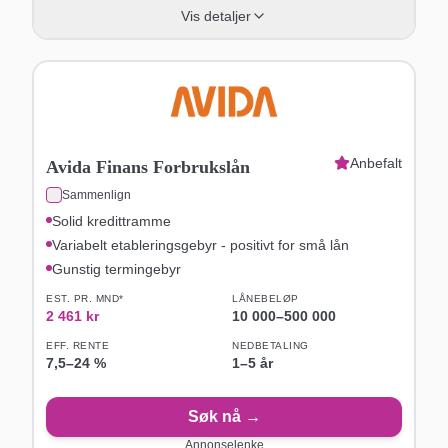
Vis detaljer
Anbefalt
Avida Finans Forbrukslån
Sammenlign
Solid kredittramme
Variabelt etableringsgebyr - positivt for små lån
Gunstig termingebyr
EST. PR. MND*
LÅNEBELØP
2 461
kr
10 000
–
500 000
EFF. RENTE
NEDBETALING
7,5
–
24
%
1–5 år
Søk nå →
Annonselenke