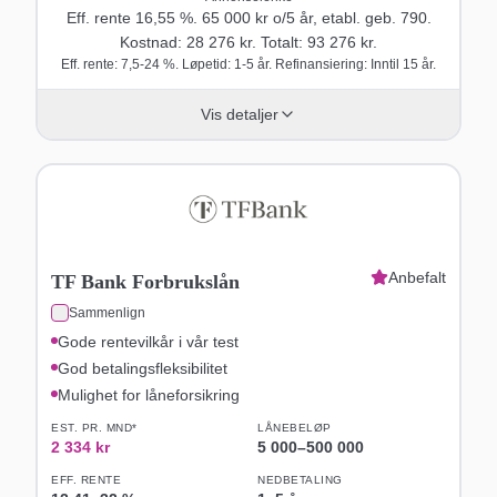
Eff. rente
16,55
%.
65 000
kr o/
5
år
, etabl. geb. 790
.
Kostnad:
28 276
kr. Totalt:
93 276
kr.
Eff. rente: 7,5-24 %. Løpetid: 1-5 år. Refinansiering: Inntil 15 år.
Vis detaljer
Anbefalt
TF Bank Forbrukslån
Sammenlign
Gode rentevilkår i vår test
God betalingsfleksibilitet
Mulighet for låneforsikring
EST. PR. MND*
LÅNEBELØP
2 334
kr
5 000
–
500 000
EFF. RENTE
NEDBETALING