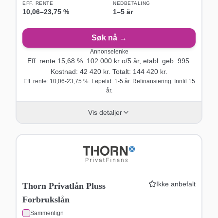
EFF. RENTE
NEDBETALING
10,06
–
23,75
%
1–5 år
Søk nå →
Annonselenke
Eff. rente
15,68
%.
102 000
kr o/
5
år
, etabl. geb. 995
.
Kostnad:
42 420
kr. Totalt:
144 420
kr.
Eff. rente: 10,06-23,75 %. Løpetid: 1-5 år. Refinansiering: Inntil 15
år.
Vis detaljer
Ikke anbefalt
Thorn Privatlån Pluss
Forbrukslån
Sammenlign