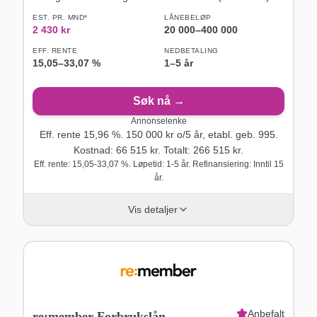
EST. PR. MND*
LÅNEBELØP
2 430
kr
20 000
–
400 000
EFF. RENTE
NEDBETALING
15,05
–
33,07
%
1–5 år
Søk nå →
Annonselenke
Eff. rente
15,96
%.
150 000
kr o/
5
år
, etabl. geb. 995
.
Kostnad:
66 515
kr. Totalt:
266 515
kr.
Eff. rente: 15,05-33,07 %. Løpetid: 1-5 år. Refinansiering: Inntil 15
år.
Vis detaljer
Anbefalt
re:member Forbrukslån