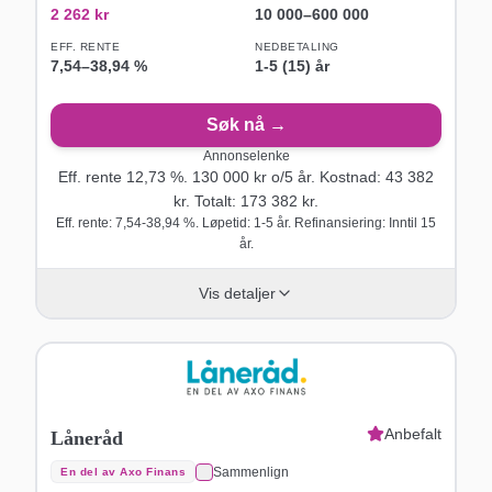
2 262
kr
10 000
–
600 000
EFF. RENTE
NEDBETALING
7,54
–
38,94
%
1-5 (15) år
Søk nå →
Annonselenke
Eff. rente
12,73
%.
130 000
kr o/
5
år
. Kostnad:
43 382
kr. Totalt:
173 382
kr.
Eff. rente: 7,54-38,94 %. Løpetid: 1-5 år. Refinansiering: Inntil 15
år.
Vis detaljer
Anbefalt
Låneråd
Sammenlign
En del av Axo Finans