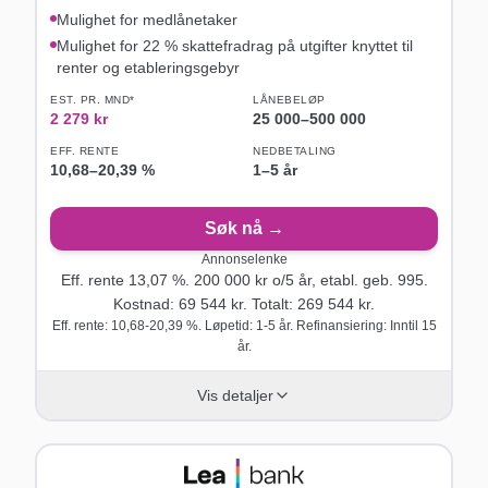
Mulighet for medlånetaker
Mulighet for 22 % skattefradrag på utgifter knyttet til
renter og etableringsgebyr
EST. PR. MND*
LÅNEBELØP
2 279
kr
25 000
–
500 000
EFF. RENTE
NEDBETALING
10,68
–
20,39
%
1–5 år
Søk nå →
Annonselenke
Eff. rente
13,07
%.
200 000
kr o/
5
år
, etabl. geb. 995
.
Kostnad:
69 544
kr. Totalt:
269 544
kr.
Eff. rente: 10,68-20,39 %. Løpetid: 1-5 år. Refinansiering: Inntil 15
år.
Vis detaljer