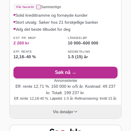
Sammenlign
Vår favoritt
Solid kredittramme og fornøyde kunder
Stort utvalg: Søker hos 21 forskjellige banker
Velg det beste tilbudet for deg
EST. PR. MND*
LÅNEBELØP
2 260
kr
10 000
–
600 000
EFF. RENTE
NEDBETALING
12,18
–
40
%
1-5 (15) år
Søk nå →
Annonselenke
Eff. rente
12,71
%.
150 000
kr o/
5
år
. Kostnad:
49 237
kr. Totalt:
199 237
kr.
Eff. rente: 12,18-40 %. Løpetid: 1-5 år. Refinansiering: Inntil 15 år.
Vis detaljer