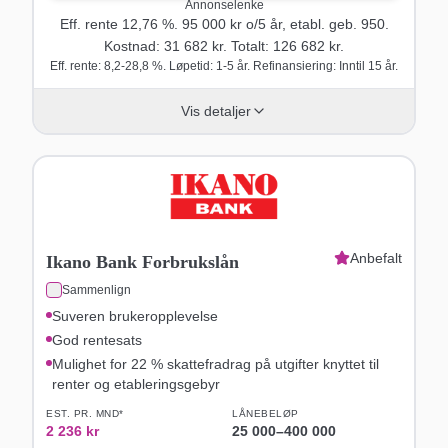
Annonselenke
Eff. rente
12,76
%.
95 000
kr o/
5
år
, etabl. geb. 950
.
Kostnad:
31 682
kr. Totalt:
126 682
kr.
Eff. rente: 8,2-28,8 %. Løpetid: 1-5 år. Refinansiering: Inntil 15 år.
Vis detaljer
Anbefalt
Ikano Bank Forbrukslån
Sammenlign
Suveren brukeropplevelse
God rentesats
Mulighet for 22 % skattefradrag på utgifter knyttet til
renter og etableringsgebyr
EST. PR. MND*
LÅNEBELØP
2 236
kr
25 000
–
400 000