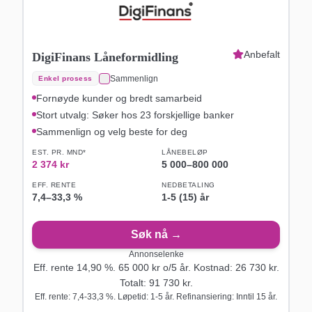
Anbefalt
DigiFinans Låneformidling
Sammenlign
Enkel prosess
Fornøyde kunder og bredt samarbeid
Stort utvalg: Søker hos 23 forskjellige banker
Sammenlign og velg beste for deg
EST. PR. MND*
LÅNEBELØP
2 374
kr
5 000
–
800 000
EFF. RENTE
NEDBETALING
7,4
–
33,3
%
1-5 (15) år
Søk nå →
Annonselenke
Eff. rente
14,90
%.
65 000
kr o/
5
år
. Kostnad:
26 730
kr.
Totalt:
91 730
kr.
Eff. rente: 7,4-33,3 %. Løpetid: 1-5 år. Refinansiering: Inntil 15 år.