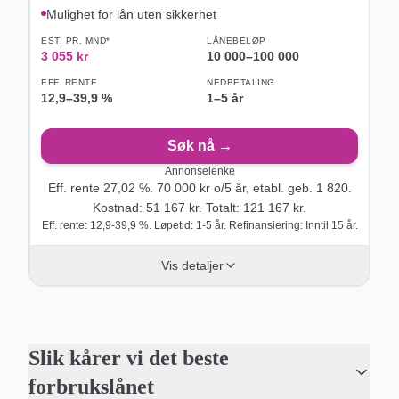
Mulighet for lån uten sikkerhet
EST. PR. MND*
LÅNEBELØP
3 055
kr
10 000
–
100 000
EFF. RENTE
NEDBETALING
12,9
–
39,9
%
1–5 år
Søk nå →
Annonselenke
Eff. rente
27,02
%.
70 000
kr o/
5
år
, etabl. geb. 1 820
.
Kostnad:
51 167
kr. Totalt:
121 167
kr.
Eff. rente: 12,9-39,9 %. Løpetid: 1-5 år. Refinansiering: Inntil 15 år.
Vis detaljer
Slik kårer vi det beste
forbrukslånet