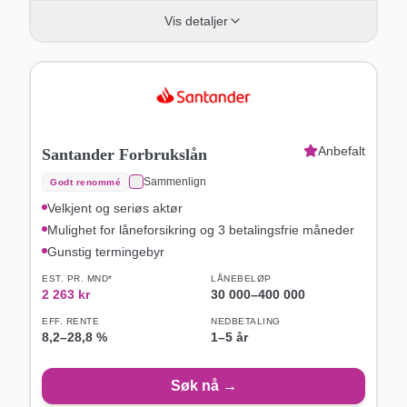
Vis detaljer
Anbefalt
Santander Forbrukslån
Sammenlign
Godt renommé
Velkjent og seriøs aktør
Mulighet for låneforsikring og 3 betalingsfrie måneder
Gunstig termingebyr
EST. PR. MND*
LÅNEBELØP
2 263
kr
30 000
–
400 000
EFF. RENTE
NEDBETALING
8,2
–
28,8
%
1–5 år
Søk nå →