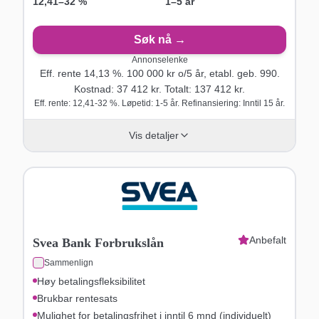
12,41
–
32
%
1–5 år
Søk nå →
Annonselenke
Eff. rente
14,13
%.
100 000
kr o/
5
år
, etabl. geb. 990
.
Kostnad:
37 412
kr. Totalt:
137 412
kr.
Eff. rente: 12,41-32 %. Løpetid: 1-5 år. Refinansiering: Inntil 15 år.
Vis detaljer
Anbefalt
Svea Bank Forbrukslån
Sammenlign
Høy betalingsfleksibilitet
Brukbar rentesats
Mulighet for betalingsfrihet i inntil 6 mnd (individuelt)