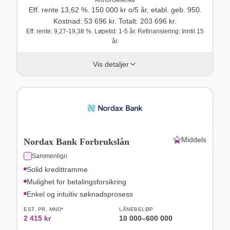
Eff. rente
13,62
%.
150 000
kr o/
5
år
, etabl. geb. 950
.
Kostnad:
53 696
kr. Totalt:
203 696
kr.
Eff. rente: 9,27-19,38 %. Løpetid: 1-5 år. Refinansiering: Inntil 15
år.
Vis detaljer
Middels
Nordax Bank Forbrukslån
Sammenlign
Solid kredittramme
Mulighet for betalingsforsikring
Enkel og intuitiv søknadsprosess
EST. PR. MND*
LÅNEBELØP
2 415
kr
10 000
–
600 000