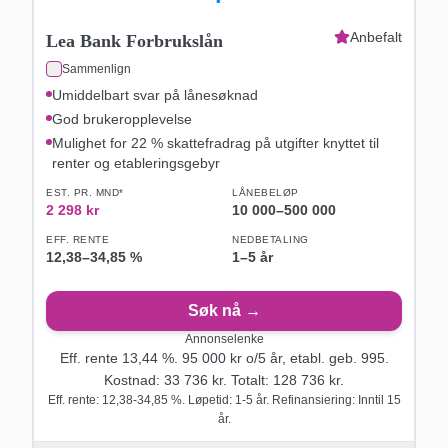
Anbefalt
Lea Bank Forbrukslån
Sammenlign
Umiddelbart svar på lånesøknad
God brukeropplevelse
Mulighet for 22 % skattefradrag på utgifter knyttet til
renter og etableringsgebyr
EST. PR. MND*
LÅNEBELØP
2 298
kr
10 000
–
500 000
EFF. RENTE
NEDBETALING
12,38
–
34,85
%
1–5 år
Søk nå →
Annonselenke
Eff. rente
13,44
%.
95 000
kr o/
5
år
, etabl. geb. 995
.
Kostnad:
33 736
kr. Totalt:
128 736
kr.
Eff. rente: 12,38-34,85 %. Løpetid: 1-5 år. Refinansiering: Inntil 15
år.