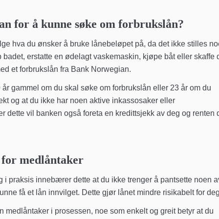
an for å kunne søke om forbrukslån?
e hva du ønsker å bruke lånebeløpet på, da det ikke stilles no
 badet, erstatte en ødelagt vaskemaskin, kjøpe båt eller skaffe
 med et forbrukslån fra Bank Norwegian.
20 år gammel om du skal søke om forbrukslån eller 23 år om du
ntekt og at du ikke har noen aktive inkassosaker eller
r dette vil banken også foreta en kredittsjekk av deg og renten 
 for medlåntaker
g i praksis innebærer dette at du ikke trenger å pantsette noen a
nne få et lån innvilget. Dette gjør lånet mindre risikabelt for deg
en medlåntaker i prosessen, noe som enkelt og greit betyr at du