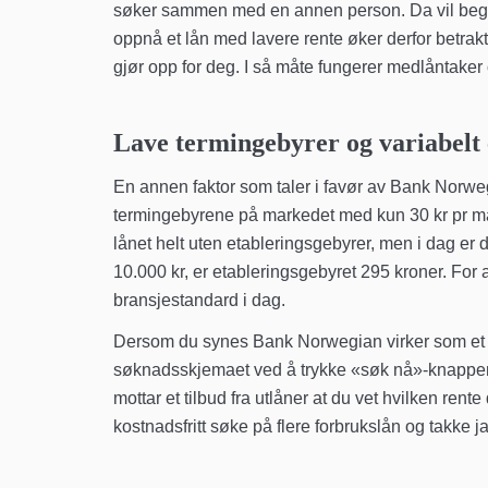
søker sammen med en annen person. Da vil begge
oppnå et lån med lavere rente øker derfor betrakt
gjør opp for deg. I så måte fungerer medlåntaker
Lave termingebyrer og variabelt 
En annen faktor som taler i favør av Bank Norwegi
termingebyrene på markedet med kun 30 kr pr mån
lånet helt uten etableringsgebyrer, men i dag er
10.000 kr, er etableringsgebyret 295 kroner. Fo
bransjestandard i dag.
Dersom du synes Bank Norwegian virker som et inte
søknadsskjemaet ved å trykke «søk nå»-knappen p
mottar et tilbud fra utlåner at du vet hvilken rent
kostnadsfritt søke på flere forbrukslån og takke ja