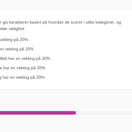
er gis karakterer basert på hvordan de scorer i ulike kategorier, og
tter viktighet:
vekting på
20%
en vekting på
20%
litet
har en vekting på
20%
se
har en vekting på
20%
g
har en vekting på
20%