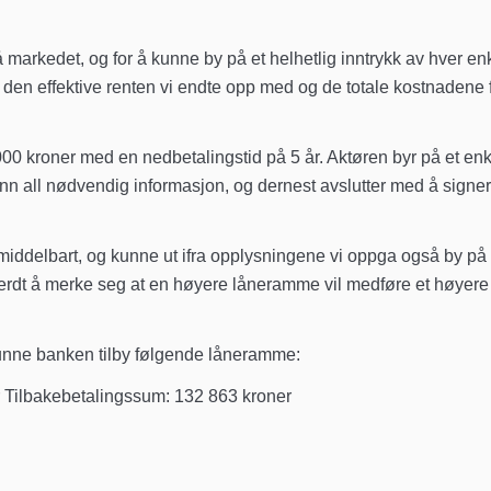
å markedet, og for å kunne by på et helhetlig inntrykk av hver en
den effektive renten vi endte opp med og de totale kostnadene 
0 kroner med en nedbetalingstid på 5 år. Aktøren byr på et enk
 inn all nødvendig informasjon, og dernest avslutter med å signe
iddelbart, og kunne ut ifra opplysningene vi oppga også by på
 verdt å merke seg at en høyere låneramme vil medføre et høyere
unne banken tilby følgende låneramme:
r Tilbakebetalingssum: 132 863 kroner