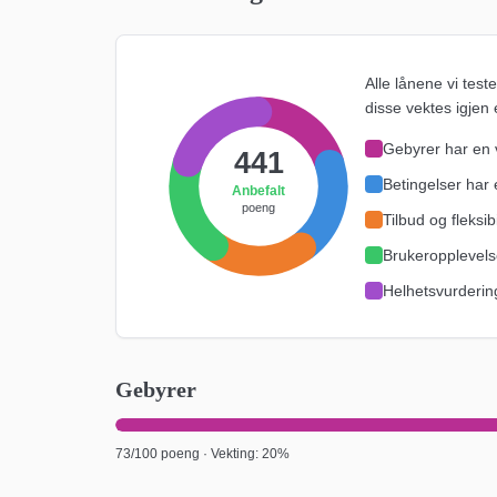
Alle lånene vi test
disse vektes igjen e
Gebyrer
har en 
441
Betingelser
har 
Anbefalt
poeng
Tilbud og fleksibi
Brukeropplevel
Helhetsvurderin
Gebyrer
73
/100 poeng · Vekting:
20%