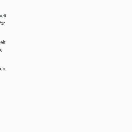
kelt
for
elt
re
 en