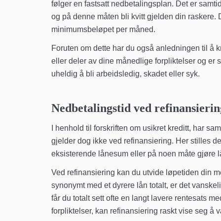
følger en fastsatt nedbetalingsplan. Det er samtid
og på denne måten bli kvitt gjelden din raskere.
minimumsbeløpet per måned.
Foruten om dette har du også anledningen til å kny
eller deler av dine månedlige forpliktelser og e
uheldig å bli arbeidsledig, skadet eller syk.
Nedbetalingstid ved refinansierin
I henhold til forskriften om usikret kreditt, har 
gjelder dog ikke ved refinansiering. Her stilles d
eksisterende lånesum eller på noen måte gjøre lå
Ved refinansiering kan du utvide løpetiden din med
synonymt med et dyrere lån totalt, er det vanskel
får du totalt sett ofte en langt lavere rentesats
forpliktelser, kan refinansiering raskt vise seg å v