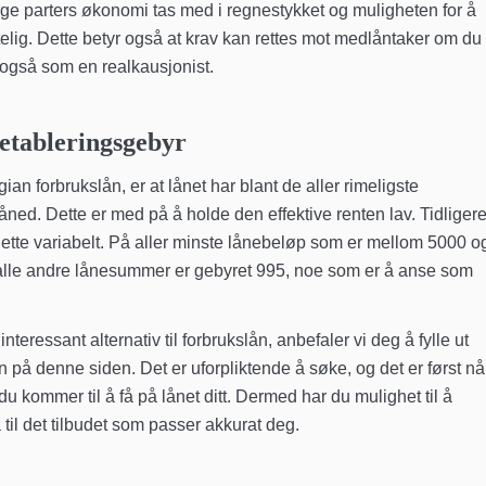
 parters økonomi tas med i regnestykket og muligheten for å
elig. Dette betyr også at krav kan rettes mot medlåntaker om du
 også som en realkausjonist.
etableringsgebyr
an forbrukslån, er at lånet har blant de aller rimeligste
ed. Dette er med på å holde den effektive renten lav. Tidligere
 dette variabelt. På aller minste lånebeløp som er mellom 5000 o
r alle andre lånesummer er gebyret 995, noe som er å anse som
ressant alternativ til forbrukslån, anbefaler vi deg å fylle ut
å denne siden. Det er uforpliktende å søke, og det er først nå
e du kommer til å få på lånet ditt. Dermed har du mulighet til å
 til det tilbudet som passer akkurat deg.