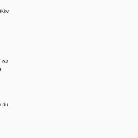
 ikke
 var
g
r du