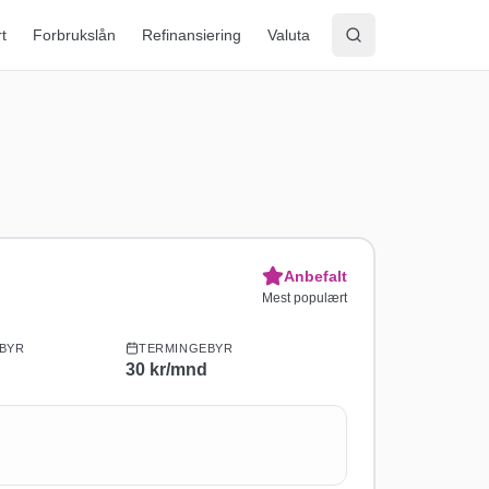
rt
Forbrukslån
Refinansiering
Valuta
Anbefalt
Mest populært
BYR
TERMINGEBYR
30
kr/mnd