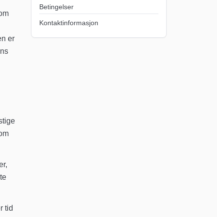
Betingelser
som
Kontaktinformasjon
en er
ens
stige
som
er,
te
 tid