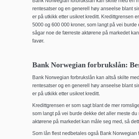
Bank Norwegian forbrukslån kan skilte med en me
rentesatser og en generell høy anseelse blant sin
er på utkikk etter usikret kreditt. Kredittgrense
5000 og 600 000 kroner, som langt på vei burde d
sågar noe de færreste aktørene på markedet kan m
favør.
Bank Norwegian forbrukslån: Bes
Bank Norwegian forbrukslån kan altså skilte med
rentesatser og en generell høy anseelse blant sin
er på utkikk etter usikret kreditt.
Kredittgrensen er som sagt blant de mer romsli
som langt på vei burde dekke det aller meste du s
aktørene på markedet kan måle seg med, så dette 
Som lån flest nedbetales også Bank Norwegian for