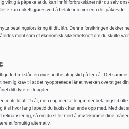
ig viktig å påpeke at du kan innfri forbrukslånet når du selv øns
 Dette kan enkelt gjøres ved å betale inn mer enn det påkrevde
tte betalingsforsikring til ditt lån. Denne forsikringen dekker h
r således ment som et økonomisk sikkerhetsnett om du skulle væ
g
samtlige forbrukslån en øvre nedbetalingstid på fem år. Det samme
et nemlig krav til at det nyopprettede lånet hverken overstiger din
net ditt dyrere i lengden.
 inntil totalt 15 år, men i og med at lengre nedbetalingstid ofte
ig å si hvor lang løpetid du faktisk kan ende opp med. Med det s
 med refinansiering, så om du sliter med å imøtekomme dine måned
ære et fornuftig alternativ.