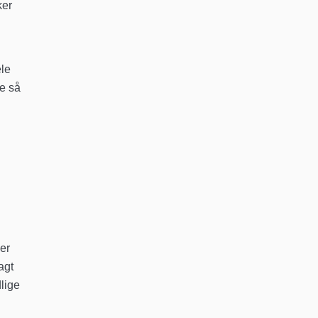
ker
ele
re så
 er
agt
lige