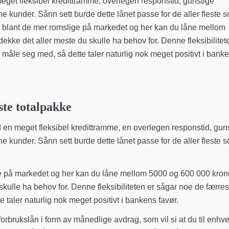
get fleksibel kredittramme, overlegen responstid, gunstige
e kunder. Sånn sett burde dette lånet passe for de aller fleste 
n er blant de mer romslige på markedet og her kan du låne mellom
ekke det aller meste du skulle ha behov for. Denne fleksibilitet
åle seg med, så dette taler naturlig nok meget positivt i bank
te totalpakke
 en meget fleksibel kredittramme, en overlegen responstid, gun
e kunder. Sånn sett burde dette lånet passe for de aller fleste 
ge på markedet og her kan du låne mellom 5000 og 600 000 kron
kulle ha behov for. Denne fleksibiliteten er sågar noe de færres
taler naturlig nok meget positivt i bankens favør.
brukslån i form av månedlige avdrag, som vil si at du til enhver