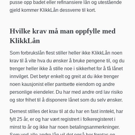
pusse opp badet eller refinansiere lån og utestående
gjeld kommer KlikkLån dessverre til kort.
Hvilke krav må man oppfylle med
KlikkLån
Som forbrukslån flest stiller heller ikke KlikkLån noen
krav til å vite hva du ønsker å bruke pengene til, og du
trenger heller ikke å stille noe i sikkerhet for å få lånet
innvilget. Det betyr enkelt og greit at du ikke trenger
noen kausjonist eller pantsette eiendom og andre
personlige eiendeler. Du har med andre ord lav risiko
og stor frihet til å disponere lånet som du selv ønsker.
Dernest stilles det krav til at du har en fast inntekt, har
fylt 25 år, er og har vært registrert i folkeregisteret i
minst to år og ikke har noen betalingsanmerkninger.
Som ved alle andre lån vil det også her foretas en