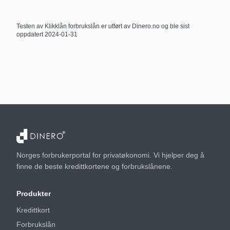
Testen av
Klikklån forbrukslån
er utført av Dinero.no og ble sist
oppdatert
2024-01-31
Norges forbrukerportal for privatøkonomi. Vi hjelper deg å
finne de beste kredittkortene og forbrukslånene.
Produkter
Kredittkort
Forbrukslån