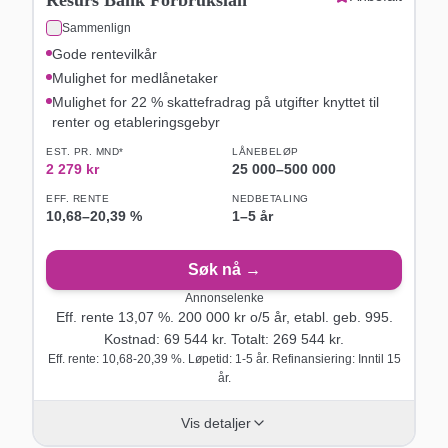
Sammenlign
Gode rentevilkår
Mulighet for medlånetaker
Mulighet for 22 % skattefradrag på utgifter knyttet til
renter og etableringsgebyr
EST. PR. MND*
LÅNEBELØP
2 279
kr
25 000
–
500 000
EFF. RENTE
NEDBETALING
10,68
–
20,39
%
1–5 år
Søk nå →
Annonselenke
Eff. rente
13,07
%.
200 000
kr o/
5
år
, etabl. geb. 995
.
Kostnad:
69 544
kr. Totalt:
269 544
kr.
Eff. rente: 10,68-20,39 %. Løpetid: 1-5 år. Refinansiering: Inntil 15
år.
Vis detaljer