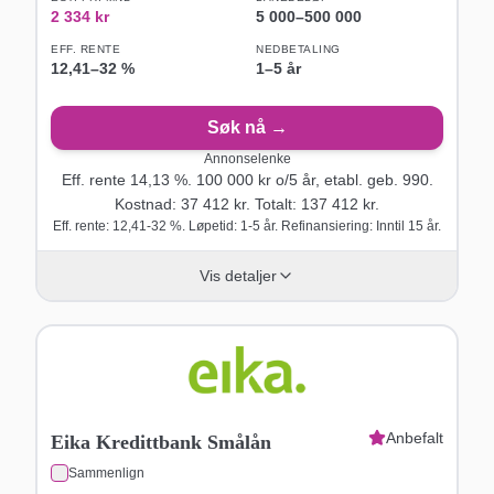
2 334
kr
5 000
–
500 000
EFF. RENTE
NEDBETALING
12,41
–
32
%
1–5 år
Søk nå →
Annonselenke
Eff. rente
14,13
%.
100 000
kr o/
5
år
, etabl. geb. 990
.
Kostnad:
37 412
kr. Totalt:
137 412
kr.
Eff. rente: 12,41-32 %. Løpetid: 1-5 år. Refinansiering: Inntil 15 år.
Vis detaljer
Anbefalt
Eika Kredittbank Smålån
Sammenlign