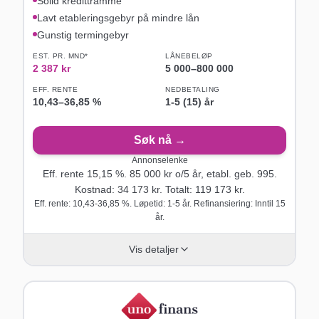
Solid kredittramme
Lavt etableringsgebyr på mindre lån
Gunstig termingebyr
EST. PR. MND*
LÅNEBELØP
2 387
kr
5 000
–
800 000
EFF. RENTE
NEDBETALING
10,43
–
36,85
%
1-5 (15) år
Søk nå →
Annonselenke
Eff. rente
15,15
%.
85 000
kr o/
5
år
, etabl. geb. 995
.
Kostnad:
34 173
kr. Totalt:
119 173
kr.
Eff. rente: 10,43-36,85 %. Løpetid: 1-5 år. Refinansiering: Inntil 15
år.
Vis detaljer