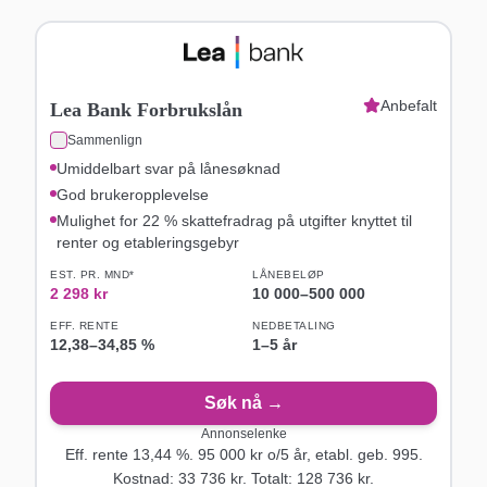
Anbefalt
Lea Bank Forbrukslån
Sammenlign
Umiddelbart svar på lånesøknad
God brukeropplevelse
Mulighet for 22 % skattefradrag på utgifter knyttet til
renter og etableringsgebyr
EST. PR. MND*
LÅNEBELØP
2 298
kr
10 000
–
500 000
EFF. RENTE
NEDBETALING
12,38
–
34,85
%
1–5 år
Søk nå →
Annonselenke
Eff. rente
13,44
%.
95 000
kr o/
5
år
, etabl. geb. 995
.
Kostnad:
33 736
kr. Totalt:
128 736
kr.