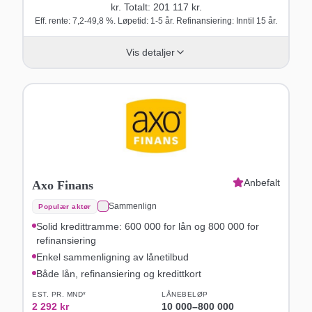
kr. Totalt:
201 117
kr.
Eff. rente: 7,2-49,8 %. Løpetid: 1-5 år. Refinansiering: Inntil 15 år.
Vis detaljer
Anbefalt
Axo Finans
Sammenlign
Populær aktør
Solid kredittramme: 600 000 for lån og 800 000 for
refinansiering
Enkel sammenligning av lånetilbud
Både lån, refinansiering og kredittkort
EST. PR. MND*
LÅNEBELØP
2 292
kr
10 000
–
800 000