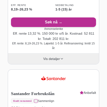
EFF. RENTE
NEDBETALING
8,19
–
26,23
%
1-5 (15) år
Søk nå →
Annonselenke
Eff. rente
13,32
%.
150 000
kr o/
5
år
. Kostnad:
52 811
kr. Totalt:
202 811
kr.
Eff. rente: 8,19-26,23 %. Løpetid: 1-5 år. Refinansiering: Inntil 15
år.
Vis detaljer
Anbefalt
Santander Forbrukslån
Sammenlign
Godt renommé