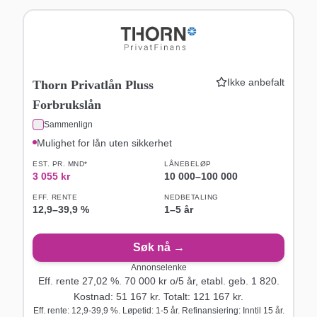
Ikke anbefalt
Thorn Privatlån Pluss
Forbrukslån
Sammenlign
Mulighet for lån uten sikkerhet
EST. PR. MND*
LÅNEBELØP
3 055
kr
10 000
–
100 000
EFF. RENTE
NEDBETALING
12,9
–
39,9
%
1–5 år
Søk nå →
Annonselenke
Eff. rente
27,02
%.
70 000
kr o/
5
år
, etabl. geb. 1 820
.
Kostnad:
51 167
kr. Totalt:
121 167
kr.
Eff. rente: 12,9-39,9 %. Løpetid: 1-5 år. Refinansiering: Inntil 15 år.