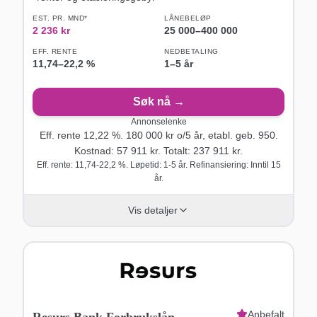
EST. PR. MND*
LÅNEBELØP
2 236
kr
25 000
–
400 000
EFF. RENTE
NEDBETALING
11,74
–
22,2
%
1–5 år
Søk nå →
Annonselenke
Eff. rente
12,22
%.
180 000
kr o/
5
år
, etabl. geb. 950
.
Kostnad:
57 911
kr. Totalt:
237 911
kr.
Eff. rente: 11,74-22,2 %. Løpetid: 1-5 år. Refinansiering: Inntil 15
år.
Vis detaljer
Anbefalt
Resurs Bank Forbrukslån