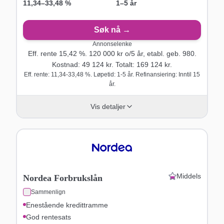
11,34
–
33,48
%
1–5 år
Søk nå →
Annonselenke
Eff. rente
15,42
%.
120 000
kr o/
5
år
, etabl. geb. 980
.
Kostnad:
49 124
kr. Totalt:
169 124
kr.
Eff. rente: 11,34-33,48 %. Løpetid: 1-5 år. Refinansiering: Inntil 15
år.
Vis detaljer
Middels
Nordea Forbrukslån
Sammenlign
Enestående kredittramme
God rentesats