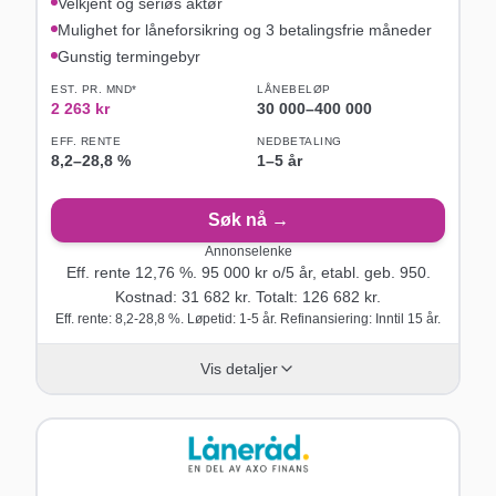
Velkjent og seriøs aktør
Mulighet for låneforsikring og 3 betalingsfrie måneder
Gunstig termingebyr
EST. PR. MND*
LÅNEBELØP
2 263
kr
30 000
–
400 000
EFF. RENTE
NEDBETALING
8,2
–
28,8
%
1–5 år
Søk nå →
Annonselenke
Eff. rente
12,76
%.
95 000
kr o/
5
år
, etabl. geb. 950
.
Kostnad:
31 682
kr. Totalt:
126 682
kr.
Eff. rente: 8,2-28,8 %. Løpetid: 1-5 år. Refinansiering: Inntil 15 år.
Vis detaljer