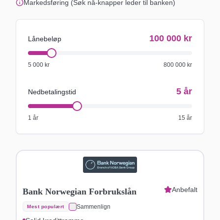
Markedsføring (Søk nå-knapper leder til banken)
100 000
kr
Lånebeløp
5 000
kr
800 000
kr
5
år
Nedbetalingstid
1 år
15 år
Anbefalt
Bank Norwegian Forbrukslån
Sammenlign
Mest populært