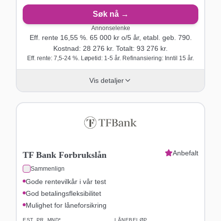
Søk nå →
Annonselenke
Eff. rente
16,55
%.
65 000
kr o/
5
år
, etabl. geb. 790
.
Kostnad:
28 276
kr. Totalt:
93 276
kr.
Eff. rente: 7,5-24 %. Løpetid: 1-5 år. Refinansiering: Inntil 15 år.
Vis detaljer
Anbefalt
TF Bank Forbrukslån
Sammenlign
Gode rentevilkår i vår test
God betalingsfleksibilitet
Mulighet for låneforsikring
EST. PR. MND*
LÅNEBELØP