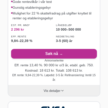
Gode rentevilkår i vår test
Gunstig etableringsgebyr
Mulighet for 22 % skattefradrag på utgifter knyttet til
renter og etableringsgebyr
EST. PR. MND*
LÅNEBELØP
2 296
kr
10 000
–
500 000
EFF. RENTE
NEDBETALING
9,84
–
22,39
%
3-5 (60) år
Søk nå →
Annonselenke
Eff. rente
13,40
%.
90 000
kr o/
3
år
, etabl. geb. 750
.
Kostnad:
18 613
kr. Totalt:
108 613
kr.
Eff. rente: 9,84-22,39 %. Løpetid: 3-5 år. Refinansiering: Inntil 15
år.
Vis detaljer