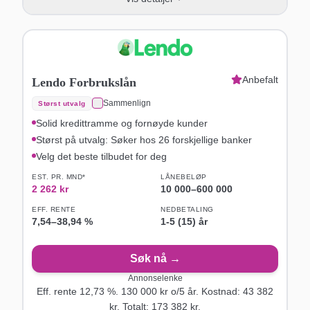
Anbefalt
Lendo Forbrukslån
Sammenlign
Størst utvalg
Solid kredittramme og fornøyde kunder
Størst på utvalg: Søker hos 26 forskjellige banker
Velg det beste tilbudet for deg
EST. PR. MND*
LÅNEBELØP
2 262
kr
10 000
–
600 000
EFF. RENTE
NEDBETALING
7,54
–
38,94
%
1-5 (15) år
Søk nå →
Annonselenke
Eff. rente
12,73
%.
130 000
kr o/
5
år
. Kostnad:
43 382
kr. Totalt:
173 382
kr.