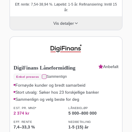
Eff. rente: 7,54-38,94 %. Løpetid: 1-5 år. Refinansiering: Inntil 15
år.
Vis detaljer
Anbefalt
DigiFinans Låneformidling
Sammenlign
Enkel prosess
Fornøyde kunder og bredt samarbeid
Stort utvalg: Søker hos 23 forskjellige banker
Sammenlign og velg beste for deg
EST. PR. MND*
LÅNEBELØP
2 374
kr
5 000
–
800 000
EFF. RENTE
NEDBETALING
7,4
–
33,3
%
1-5 (15) år