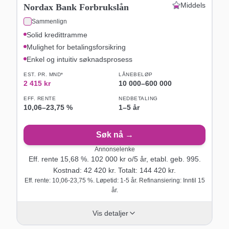
Middels
Nordax Bank Forbrukslån
Sammenlign
Solid kredittramme
Mulighet for betalingsforsikring
Enkel og intuitiv søknadsprosess
EST. PR. MND*
LÅNEBELØP
2 415
kr
10 000
–
600 000
EFF. RENTE
NEDBETALING
10,06
–
23,75
%
1–5 år
Søk nå →
Annonselenke
Eff. rente
15,68
%.
102 000
kr o/
5
år
, etabl. geb. 995
.
Kostnad:
42 420
kr. Totalt:
144 420
kr.
Eff. rente: 10,06-23,75 %. Løpetid: 1-5 år. Refinansiering: Inntil 15
år.
Vis detaljer