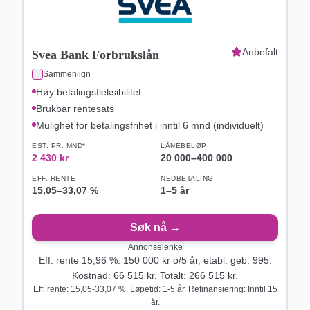
Anbefalt
Svea Bank Forbrukslån
Sammenlign
Høy betalingsfleksibilitet
Brukbar rentesats
Mulighet for betalingsfrihet i inntil 6 mnd (individuelt)
EST. PR. MND*
LÅNEBELØP
2 430
kr
20 000
–
400 000
EFF. RENTE
NEDBETALING
15,05
–
33,07
%
1–5 år
Søk nå →
Annonselenke
Eff. rente
15,96
%.
150 000
kr o/
5
år
, etabl. geb. 995
.
Kostnad:
66 515
kr. Totalt:
266 515
kr.
Eff. rente: 15,05-33,07 %. Løpetid: 1-5 år. Refinansiering: Inntil 15
år.