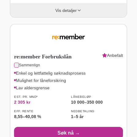
Vis detaljer
Anbefalt
re:member Forbrukslån
Sammenlign
Enkel og lettfattelig søknadsprosess
Mulighet for låneforsikring
Lav aldersgrense
EST. PR. MND*
LÅNEBELØP
2 305
kr
10 000
–
350 000
EFF. RENTE
NEDBETALING
8,55
–
40,08
%
1–5 år
Søk nå →