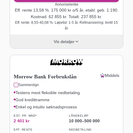
Annonselenke
Eff. rente
13,58
%.
175 000
kr o/
5
år
, etabl. geb. 1 190
.
Kostnad:
62 855
kr. Totalt:
237 855
kr.
Eff. rente: 8,55-40,08 %. Løpetid: 1-5 år. Refinansiering: Inntil 15
år.
Vis detaljer
Middels
Morrow Bank Forbrukslån
Sammenlign
Testens mest fleksible nedbetaling
God kredittramme
Enkel og intuitiv søknadsprosess
EST. PR. MND*
LÅNEBELØP
2 401
kr
10 000
–
500 000
EFF. RENTE
NEDBETALING