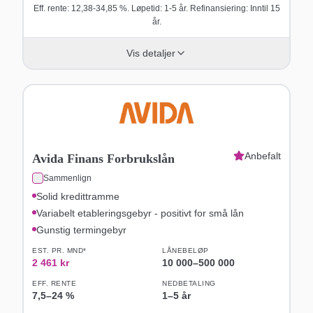
Eff. rente: 12,38-34,85 %. Løpetid: 1-5 år. Refinansiering: Inntil 15
år.
Vis detaljer
Anbefalt
Avida Finans Forbrukslån
Sammenlign
Solid kredittramme
Variabelt etableringsgebyr - positivt for små lån
Gunstig termingebyr
EST. PR. MND*
LÅNEBELØP
2 461
kr
10 000
–
500 000
EFF. RENTE
NEDBETALING
7,5
–
24
%
1–5 år