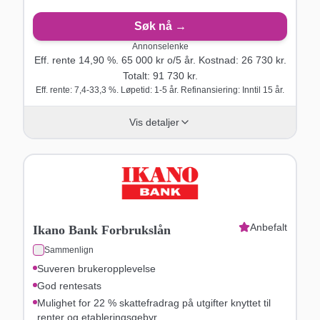
Søk nå →
Annonselenke
Eff. rente
14,90
%.
65 000
kr o/
5
år
. Kostnad:
26 730
kr.
Totalt:
91 730
kr.
Eff. rente: 7,4-33,3 %. Løpetid: 1-5 år. Refinansiering: Inntil 15 år.
Vis detaljer
Anbefalt
Ikano Bank Forbrukslån
Sammenlign
Suveren brukeropplevelse
God rentesats
Mulighet for 22 % skattefradrag på utgifter knyttet til
renter og etableringsgebyr