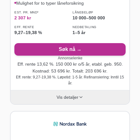
Mulighet for to typer låneforsikring
EST. PR. MND*
LÅNEBELØP
2 307
kr
10 000
–
500 000
EFF. RENTE
NEDBETALING
9,27
–
19,38
%
1–5 år
Søk nå →
Annonselenke
Eff. rente
13,62
%.
150 000
kr o/
5
år
, etabl. geb. 950
.
Kostnad:
53 696
kr. Totalt:
203 696
kr.
Eff. rente: 9,27-19,38 %. Løpetid: 1-5 år. Refinansiering: Inntil 15
år.
Vis detaljer