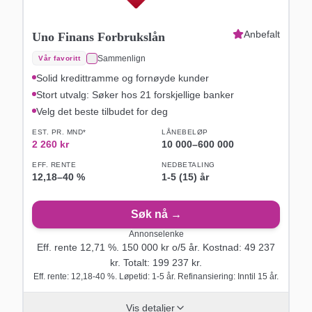
Anbefalt
Uno Finans Forbrukslån
Sammenlign
Vår favoritt
Solid kredittramme og fornøyde kunder
Stort utvalg: Søker hos 21 forskjellige banker
Velg det beste tilbudet for deg
EST. PR. MND*
LÅNEBELØP
2 260
kr
10 000
–
600 000
EFF. RENTE
NEDBETALING
12,18
–
40
%
1-5 (15) år
Søk nå →
Annonselenke
Eff. rente
12,71
%.
150 000
kr o/
5
år
. Kostnad:
49 237
kr. Totalt:
199 237
kr.
Eff. rente: 12,18-40 %. Løpetid: 1-5 år. Refinansiering: Inntil 15 år.
Vis detaljer