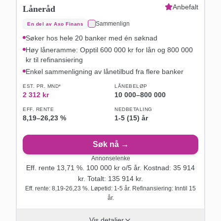
Anbefalt
Låneråd
Sammenlign
En del av Axo Finans
Søker hos hele 20 banker med én søknad
Høy låneramme: Opptil 600 000 kr for lån og 800 000
kr til refinansiering
Enkel sammenligning av lånetilbud fra flere banker
EST. PR. MND*
LÅNEBELØP
2 312
kr
10 000
–
800 000
EFF. RENTE
NEDBETALING
8,19
–
26,23
%
1-5 (15) år
Søk nå →
Annonselenke
Eff. rente
13,71
%.
100 000
kr o/
5
år
. Kostnad:
35 914
kr. Totalt:
135 914
kr.
Eff. rente: 8,19-26,23 %. Løpetid: 1-5 år. Refinansiering: Inntil 15
år.
Vis detaljer