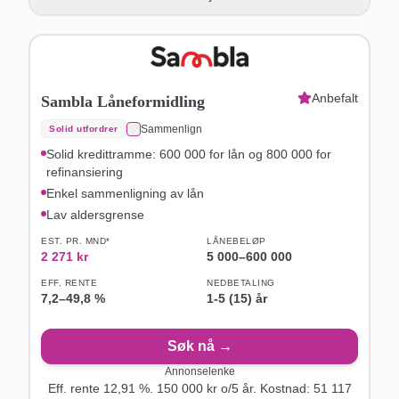
Anbefalt
Sambla Låneformidling
Sammenlign
Solid utfordrer
Solid kredittramme: 600 000 for lån og 800 000 for
refinansiering
Enkel sammenligning av lån
Lav aldersgrense
EST. PR. MND*
LÅNEBELØP
2 271
kr
5 000
–
600 000
EFF. RENTE
NEDBETALING
7,2
–
49,8
%
1-5 (15) år
Søk nå →
Annonselenke
Eff. rente
12,91
%.
150 000
kr o/
5
år
. Kostnad:
51 117