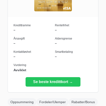
Kredittramme
Rentefrihet
–
–
Årsavgift
Aldersgrense
–
–
Kontaktløshet
Smartbetaling
–
–
Vurdering
Avviklet
Se beste kredittkort →
Oppsummering
Fordeler/Ulemper
Rabatter/Bonus