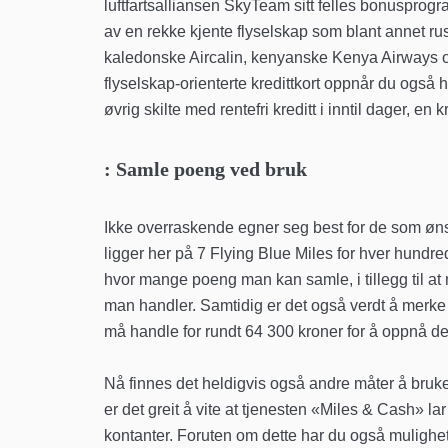
luftfartsalliansen SkyTeam sitt felles bonusprogr
av en rekke kjente flyselskap som blant annet ru
kaledonske Aircalin, kenyanske Kenya Airways o
flyselskap-orienterte kredittkort oppnår du også
øvrig skilte med rentefri kreditt i inntil dager, e
: Samle poeng ved bruk
Ikke overraskende egner seg best for de som øn
ligger her på 7 Flying Blue Miles for hver hundre
hvor mange poeng man kan samle, i tillegg til 
man handler. Samtidig er det også verdt å merke s
må handle for rundt 64 300 kroner for å oppnå de
Nå finnes det heldigvis også andre måter å bruke s
er det greit å vite at tjenesten «Miles & Cash» lar
kontanter. Foruten om dette har du også mulighet