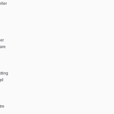
eller
 er
bare
tting
gd
tre