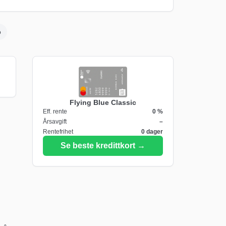
o
Flying Blue Classic
Eff. rente
0
%
Årsavgift
–
Rentefrihet
0
dager
Se beste kredittkort →