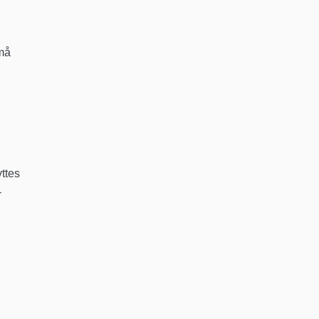
 må
ttes
-