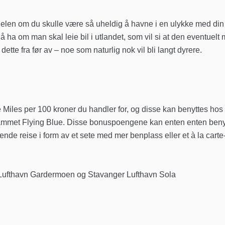
len om du skulle være så uheldig å havne i en ulykke med din
l å ha om man skal leie bil i utlandet, som vil si at den eventuelt
ette fra før av – noe som naturlig nok vil bli langt dyrere.
 Miles per 100 kroner du handler for, og disse kan benyttes hos
ogrammet Flying Blue. Disse bonuspoengene kan enten enten beny
erende reise i form av et sete med mer benplass eller et à la carte
o Lufthavn Gardermoen og Stavanger Lufthavn Sola