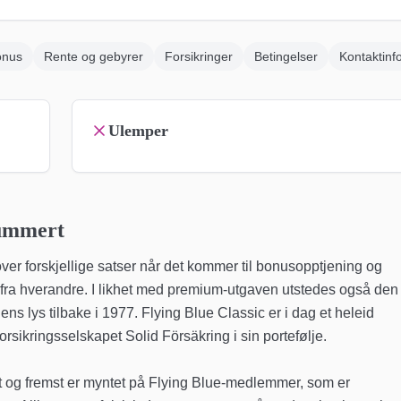
onus
Rente og gebyrer
Forsikringer
Betingelser
Kontaktinf
Ulemper
ummert
over forskjellige satser når det kommer til bonusopptjening og
dem fra hverandre. I likhet med premium-utgaven utstedes også den
ns lys tilbake i 1977. Flying Blue Classic er i dag et heleid
sikringsselskapet Solid Försäkring i sin portefølje.
ørst og fremst er myntet på Flying Blue-medlemmer, som er