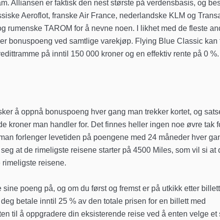
am. Alliansen er faktisk den nest største på verdensbasis, og bes
ssiske Aeroflot, franske Air France, nederlandske KLM og Trans
g rumenske TAROM for å nevne noen. I likhet med de fleste an
 her bonuspoeng ved samtlige varekjøp. Flying Blue Classic kan 
n kredittramme på inntil 150 000 kroner og en effektiv rente på 0 %.
sker å oppnå bonuspoeng hver gang man trekker kortet, og sat
de kroner man handler for. Det finnes heller ingen noe øvre tak f
at man forlenger levetiden på poengene med 24 måneder hver ga
eg at de rimeligste reisene starter på 4500 Miles, som vil si at
 rimeligste reisene.
ine poeng på, og om du først og fremst er på utkikk etter billett
 deg betale inntil 25 % av den totale prisen for en billett med
en til å oppgradere din eksisterende reise ved å enten velge et 