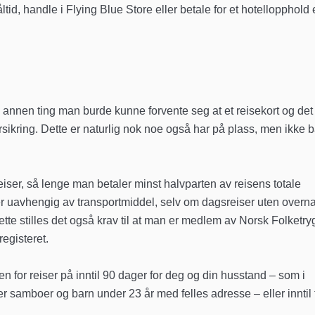
tid, handle i Flying Blue Store eller betale for et hotellopphold 
annen ting man burde kunne forvente seg at et reisekort og det
orsikring. Dette er naturlig nok noe også har på plass, men ikke 
 reiser, så lenge man betaler minst halvparten av reisens totale
 er uavhengig av transportmiddel, selv om dagsreiser uten overna
tte stilles det også krav til at man er medlem av Norsk Folketry
registeret.
en for reiser på inntil 90 dager for deg og din husstand – som i
 samboer og barn under 23 år med felles adresse – eller inntil 