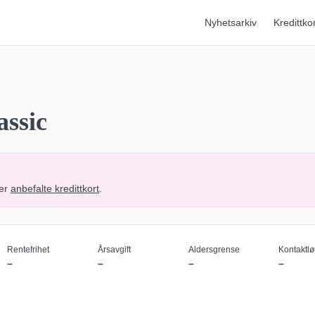
Nyhetsarkiv
Kredittko
assic
er
anbefalte kredittkort
.
Rentefrihet
Årsavgift
Aldersgrense
Kontaktlø
–
–
–
–