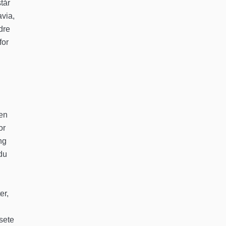
tår
avia,
dre
for
sen
or
ng
 du
er,
sete