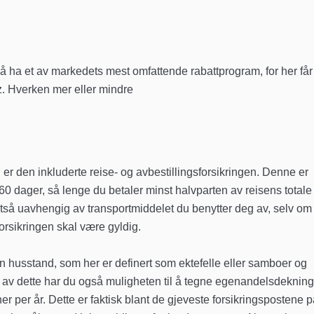
å ha et av markedets mest omfattende rabattprogram, for her får
z. Hverken mer eller mindre
 er den inkluderte reise- og avbestillingsforsikringen. Denne er
 60 dager, så lenge du betaler minst halvparten av reisens totale
ltså uavhengig av transportmiddelet du benytter deg av, selv om
t forsikringen skal være gyldig.
n husstand, som her er definert som ektefelle eller samboer og
 av dette har du også muligheten til å tegne egenandelsdeknin
ner per år. Dette er faktisk blant de gjeveste forsikringspostene 