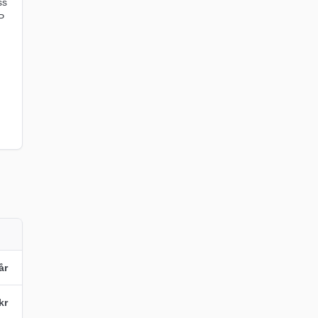
ss
P
år
kr