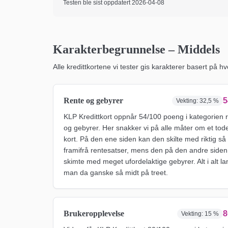
Testen ble sist oppdatert
2026-04-08
Karakterbegrunnelse –
Middels
Alle kredittkortene vi tester gis karakterer basert på hv
Rente og gebyrer
5
Vekting:
32,5 %
KLP Kredittkort oppnår 54/100 poeng i kategorien 
og gebyrer. Her snakker vi på alle måter om et tode
kort. På den ene siden kan den skilte med riktig så
framifrå rentesatser, mens den på den andre siden
skimte med meget ufordelaktige gebyrer. Alt i alt l
man da ganske så midt på treet.
Brukeropplevelse
8
Vekting:
15 %