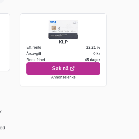
KLP
Eff. rente
22.21
%
Årsavgift
0 kr
Rentefrihet
45
dager
Søk nå
Annonselenke
k
med