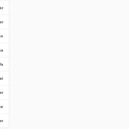
kr
er
en
sa
Ja
ei
er
ke
er