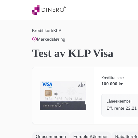
Kredittkort
/
KLP
Markedsføring
Test av KLP Visa
Kredittramme
100 000 kr
Låneeksempel
Eff. rente
22.21
Oppsummering
Fordeler/Ulemper
Rabatter/B