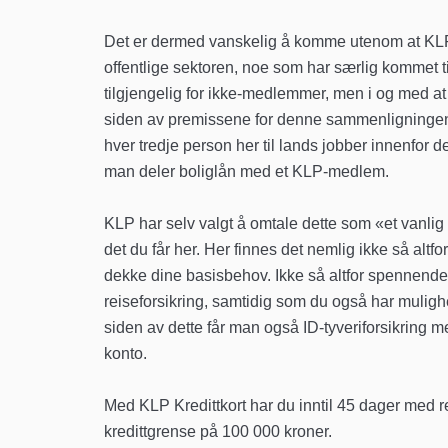
Det er dermed vanskelig å komme utenom at KLP Kr
offentlige sektoren, noe som har særlig kommet til
tilgjengelig for ikke-medlemmer, men i og med at d
siden av premissene for denne sammenligningen. V
hver tredje person her til lands jobber innenfor d
man deler boliglån med et KLP-medlem.
KLP har selv valgt å omtale dette som «et vanlig 
det du får her. Her finnes det nemlig ikke så al
dekke dine basisbehov. Ikke så altfor spennende m
reiseforsikring, samtidig som du også har muligh
siden av dette får man også ID-tyveriforsikring m
konto.
Med KLP Kredittkort har du inntil 45 dager med r
kredittgrense på 100 000 kroner.