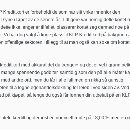
edittkort er forbeholdt de som har sitt virke innenfor den
 syne i løpet av de senere år. Tidligere var nemlig dette kortet 
ette ikke lenger er tilfellet, plasserer kortet seg dermed noe på
i har dog valgt å finne plass til KLP Kredittkort på bakgrunn a
en offentlige sektoren i tillegg til at man også kan søke om korte
kredittkort med akkurat det du trenger» og det er vel i grunn net
tfor mange spennende godbiter, samtidig som den på alle måter k
ed andre ord, men du får i alle fall med en riktig så gunstig
eten til å tegne egenandelsdekning for leiebil ved siden av. Ved
ed på kjøpet, så lenge du også får lønnen din utbetalt på en KL
entefri kreditt og dernest en nominell rente på 18,00 % med en 