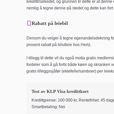
kredittmarkedet, og grunnen til dette er at denne e
nemlig å tegne denne på stedet og dette kan fort 
Rabatt på leiebil
Dersom du velger å tegne egenandelsdekning for l
prosent rabatt på bilutleie hos Hertz.
I tillegg til dette vil du også motta gratis medl
fordeler som å gå forbi både køen og skranken ved
gratis tilleggssjåfør (ektefelle/samboer) per leie
Test av KLP Visa kredittkort
Kredittgrense: 100 000 kr, Rentefrihet: 45 dage
Smartbetaling: Nei