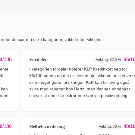
ordan de scorer i ulike kategorier, vektet etter viktighet.
4/100
Fordeler
36/1
Vekting:
32,5 %
rente
I kategorien fordeler noterer KLP Kredittkort seg for
lt
36/100 poeng og det er nesten utelukkende takket vær
sine meget gode forsikringer. KLP kan for øvrig også
 kan
skilte med rabatter hos Hertz, men dennes er såpass
ander
snever at den ikke bidrar noe særlig i positiv retning.
0/100
Helhetsvurdering
40/1
Vekting:
20 %