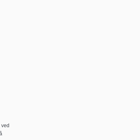
g ved
på