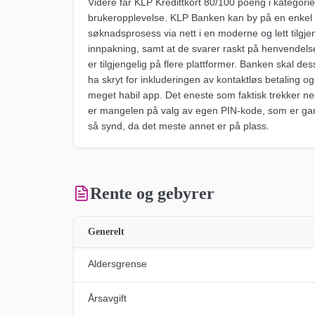
Videre får KLP Kredittkort 80/100 poeng i kategori
brukeropplevelse. KLP Banken kan by på en enkel
søknadsprosess via nett i en moderne og lett tilgje
innpakning, samt at de svarer raskt på henvendels
er tilgjengelig på flere plattformer. Banken skal de
ha skryt for inkluderingen av kontaktløs betaling o
meget habil app. Det eneste som faktisk trekker ne
er mangelen på valg av egen PIN-kode, som er ga
så synd, da det meste annet er på plass.
Rente og gebyrer
Generelt
Aldersgrense
Årsavgift