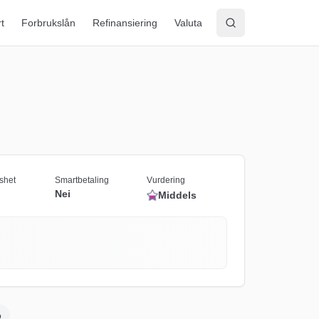
rt
Forbrukslån
Refinansiering
Valuta
shet
Smartbetaling
Vurdering
Nei
Middels
o