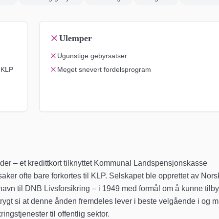
Ulemper
Ugunstige gebyrsatser
s KLP
Meget snevert fordelsprogram
yder – et kredittkort tilknyttet Kommunal Landspensjonskasse
aker ofte bare forkortes til KLP. Selskapet ble opprettet av Nors
avn til DNB Livsforsikring – i 1949 med formål om å kunne tilby
rygt si at denne ånden fremdeles lever i beste velgående i og 
ngstjenester til offentlig sektor.