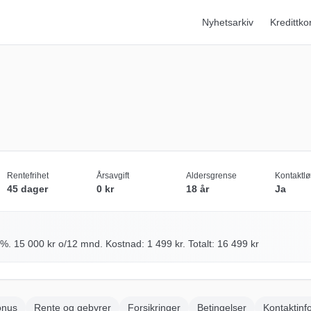
Nyhetsarkiv
Kredittko
Rentefrihet
Årsavgift
Aldersgrense
Kontaktlø
45 dager
0 kr
18 år
Ja
%.
15 000
kr o/
12
mnd. Kostnad:
1 499
kr. Totalt:
16 499
kr
onus
Rente og gebyrer
Forsikringer
Betingelser
Kontaktinf