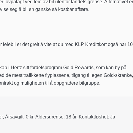
r lovpålagt ved leie av bil utenfor landets grense. Alternativet e
vise seg å bli en ganske så kostbar affære.
eiebil er det greit å vite at du med KLP Kredittkort også har 10
emskap i Hertz sitt fordelsprogram Gold Rewards, som kan by på
 de mest trafikkerte flyplassene, tilgang til egen Gold-skranke,
kontrakt og muligheten til å oppgradere bilgruppe.
r, Årsavgift: 0 kr, Aldersgrense: 18 år, Kontaktløshet: Ja,