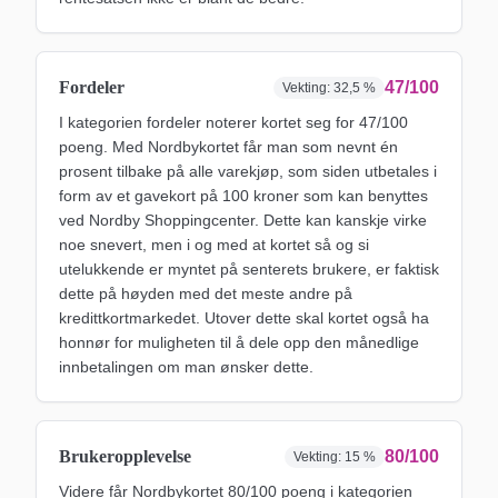
Fordeler
47/100
Vekting:
32,5 %
I kategorien fordeler noterer kortet seg for 47/100
poeng. Med Nordbykortet får man som nevnt én
prosent tilbake på alle varekjøp, som siden utbetales i
form av et gavekort på 100 kroner som kan benyttes
ved Nordby Shoppingcenter. Dette kan kanskje virke
noe snevert, men i og med at kortet så og si
utelukkende er myntet på senterets brukere, er faktisk
dette på høyden med det meste andre på
kredittkortmarkedet. Utover dette skal kortet også ha
honnør for muligheten til å dele opp den månedlige
innbetalingen om man ønsker dette.
Brukeropplevelse
80/100
Vekting:
15 %
Videre får Nordbykortet 80/100 poeng i kategorien