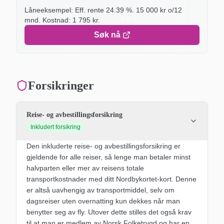
Låneeksempel: Eff. rente
24.39
%.
15 000
kr o/
12
mnd. Kostnad:
1 795
kr.
Søk nå
Forsikringer
Reise- og avbestillingsforsikring
Inkludert forsikring
Den inkluderte reise- og avbestillingsforsikring er
gjeldende for alle reiser, så lenge man betaler minst
halvparten eller mer av reisens totale
transportkostnader med ditt Nordbykortet-kort. Denne
er altså uavhengig av transportmiddel, selv om
dagsreiser uten overnatting kun dekkes når man
benytter seg av fly. Utover dette stilles det også krav
til at man er medlem av Norsk Folketrygd og har en