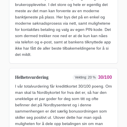
brukeropplevelse. I det store og hele er egentlig det
meste av det man kan forvente av en moderne
banktjeneste på plass. Her bys det på en enkel og
moderne søknadsprosess via nett, samt mulighetene
for kontaktløs betaling og valg av egen PIN-kode. Det
som dermed trekker noe ned er at de kun kan nåes
via telefon og e-post, samt at bankens tilknyttede app
ikke har fått de aller beste tilbakemeldingene for å si
det mildt.
Helhetsvurdering
30/100
Vekting:
20 %
I vår totalvurdering får kredittkortet 30/100 poeng. Om
man skal ta Nordbykortet for hva det er, så har den
unektelige et par goder for deg som titt og ofte
befinner det på Nordbysenteret og i denne
sammenhengen er det særlig bonusordningen som
skiller seg positivt ut. Utover dette har man også
muligheten for å dele opp betalingen sin om man