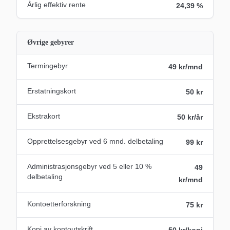
Årlig effektiv rente
24,39 %
Øvrige gebyrer
Termingebyr
49 kr/mnd
Erstatningskort
50 kr
Ekstrakort
50 kr/år
Opprettelsesgebyr ved 6 mnd. delbetaling
99 kr
Administrasjonsgebyr ved 5 eller 10 %
49
delbetaling
kr/mnd
Kontoetterforskning
75 kr
Kopi av kontoutskrift
50 kr/kopi