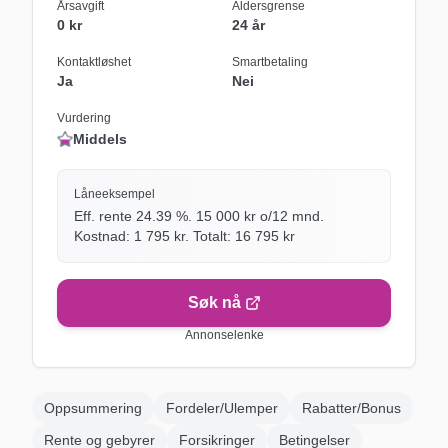
Årsavgift
Aldersgrense
0 kr
24 år
Kontaktløshet
Smartbetaling
Ja
Nei
Vurdering
Middels
Låneeksempel
Eff. rente
24.39
%.
15 000
kr o/
12
mnd.
Kostnad:
1 795
kr. Totalt:
16 795
kr
Søk nå
Annonselenke
Oppsummering
Fordeler/Ulemper
Rabatter/Bonus
Rente og gebyrer
Forsikringer
Betingelser