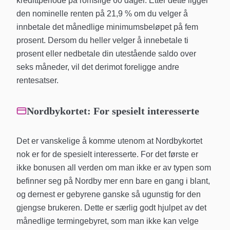
kredittperiode på romslige 60 dager. Etter dette ligger
den nominelle renten på 21,9 % om du velger å
innbetale det månedlige minimumsbeløpet på fem
prosent. Dersom du heller velger å innebetale ti
prosent eller nedbetale din utestående saldo over
seks måneder, vil det derimot foreligge andre
rentesatser.
Nordbykortet: For spesielt interesserte
Det er vanskelige å komme utenom at Nordbykortet
nok er for de spesielt interesserte. For det første er
ikke bonusen all verden om man ikke er av typen som
befinner seg på Nordby mer enn bare en gang i blant,
og dernest er gebyrene ganske så ugunstig for den
gjengse brukeren. Dette er særlig godt hjulpet av det
månedlige termingebyret, som man ikke kan velge