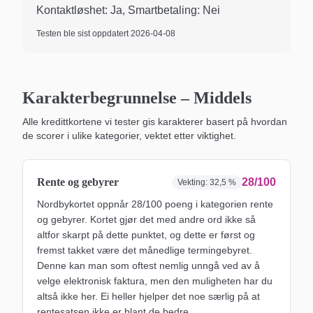
Kontaktløshet: Ja, Smartbetaling: Nei
Testen ble sist oppdatert
2026-04-08
Karakterbegrunnelse –
Middels
Alle kredittkortene vi tester gis karakterer basert på hvordan
de scorer i ulike kategorier, vektet etter viktighet.
Rente og gebyrer
28/100
Vekting:
32,5 %
Nordbykortet oppnår 28/100 poeng i kategorien rente
og gebyrer. Kortet gjør det med andre ord ikke så
altfor skarpt på dette punktet, og dette er først og
fremst takket være det månedlige termingebyret.
Denne kan man som oftest nemlig unngå ved av å
velge elektronisk faktura, men den muligheten har du
altså ikke her. Ei heller hjelper det noe særlig på at
rentesatsen ikke er blant de bedre.