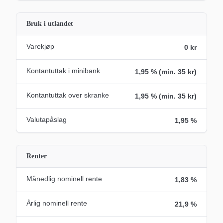
Bruk i utlandet
Varekjøp
0 kr
Kontantuttak i minibank
1,95 % (min. 35 kr)
Kontantuttak over skranke
1,95 % (min. 35 kr)
Valutapåslag
1,95 %
Renter
Månedlig nominell rente
1,83 %
Årlig nominell rente
21,9 %