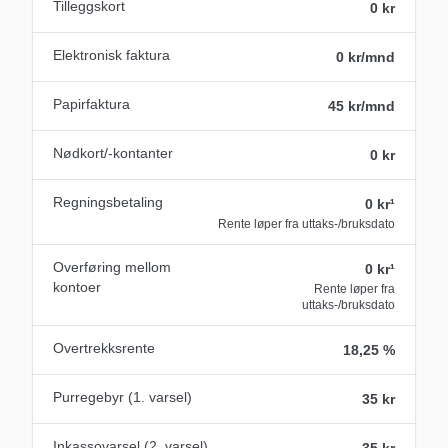
Tilleggskort
0 kr
Elektronisk faktura
0 kr/mnd
Papirfaktura
45 kr/mnd
Nødkort/-kontanter
0 kr
Regningsbetaling
0 kr¹
Rente løper fra uttaks-/bruksdato
Overføring mellom
0 kr¹
kontoer
Rente løper fra
uttaks-/bruksdato
Overtrekksrente
18,25 %
Purregebyr (1. varsel)
35 kr
Inkassovarsel (2. varsel)
35 kr