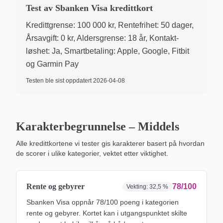
Test av Sbanken Visa kredittkort
Kreditt­grense: 100 000 kr, Rente­frihet: 50 dager,
Årsavgift: 0 kr, Alders­grense: 18 år, Kontakt­
løshet: Ja, Smart­betaling: Apple, Google, Fitbit
og Garmin Pay
Testen ble sist oppdatert
2026-04-08
Karakterbegrunnelse –
Middels
Alle kredittkortene vi tester gis karakterer basert på hvordan
de scorer i ulike kategorier, vektet etter viktighet.
Rente og gebyrer
78/100
Vekting:
32,5 %
Sbanken Visa oppnår 78/100 poeng i kategorien
rente og gebyrer. Kortet kan i utgangspunktet skilte