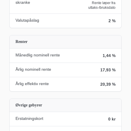
skranke
Rente løper fra
uttaks-/bruksdato
Valutapåslag
2 %
Renter
Månedlig nominell rente
1,44 %
Årlig nominell rente
17,93 %
Årlig effektiv rente
20,39 %
Øvrige gebyrer
Erstatningskort
0 kr