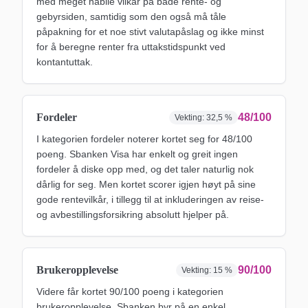
med meget habile vilkår på både rente- og
gebyrsiden, samtidig som den også må tåle
påpakning for et noe stivt valutapåslag og ikke minst
for å beregne renter fra uttakstidspunkt ved
kontantuttak.
Fordeler
48/100
Vekting:
32,5 %
I kategorien fordeler noterer kortet seg for 48/100
poeng. Sbanken Visa har enkelt og greit ingen
fordeler å diske opp med, og det taler naturlig nok
dårlig for seg. Men kortet scorer igjen høyt på sine
gode rentevilkår, i tillegg til at inkluderingen av reise-
og avbestillingsforsikring absolutt hjelper på.
Brukeropplevelse
90/100
Vekting:
15 %
Videre får kortet 90/100 poeng i kategorien
brukeropplevelse. Sbanken byr på en enkel