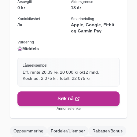
Årsavgift
Aldersgrense
0 kr
18 år
Kontaktløshet
Smartbetaling
Ja
Apple, Google, Fitbit
og Garmin Pay
Vurdering
Middels
Låneeksempel
Eff. rente
20.39
%.
20 000
kr o/
12
mnd.
Kostnad:
2 075
kr. Totalt:
22 075
kr
Søk nå
Annonselenke
Oppsummering
Fordeler/Ulemper
Rabatter/Bonus