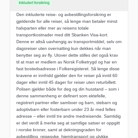
Inkludert forsikring
Den inkluderte reise- og avbestillingsforsikring er
gjeldende for alle reiser, så lenge man betaler minst
halvparten eller mer av reisens totale
transportkostnader med ditt Sbanken Visa-kort.
Denne er altså uavhengig av transportmiddel, selv om
dagsreiser uten overnatting kun dekkes når man
benytter seg av fly. Utover dette stilles det også krav
til at man er medlem av Norsk Folketrygd og har en
fast bostedsadresse i Folkeregisteret. Så lenge disse
kravene er innfridd gjelder den for reiser på inntil 60
dager eller inntil 45 dager for reiser uten returbillett.
Polisen gjelder både for deg og din husstand – som i
denne sammenheng er definert som ektefelle,
registrert partner eller samboer og barn, stebarn og
adoptivbarn eller fosterbarn under 23 år med felles
adresse – eller inntil tre andre medreisende. Samtidig
er det verdt å merke seg at samtlige satser er oppgitt
i norske kroner, samt at dekningsgraden for
avbestilling, reisesyke, hjemtransport og ulykke