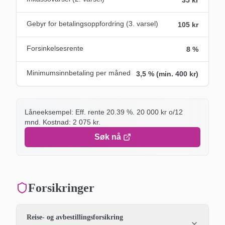
Gebyr for betalings­oppfordring (3. varsel)
105 kr
Forsinkelsesrente
8 %
Minimumsinnbetaling per måned
3,5 % (min. 400 kr)
Låneeksempel: Eff. rente
20.39
%.
20 000
kr o/
12
mnd. Kostnad:
2 075
kr.
Søk nå
Forsikringer
Reise- og avbestillingsforsikring