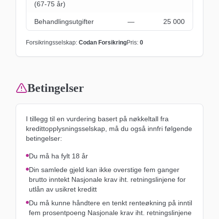
(67-75 år)
Behandlingsutgifter
―
25 000
Forsikringsselskap:
Codan Forsikring
Pris:
0
Betingelser
I tillegg til en vurdering basert på nøkkeltall fra
kredittopplysningsselskap, må du også innfri følgende
betingelser:
Du må ha fylt 18 år
Din samlede gjeld kan ikke overstige fem ganger
brutto inntekt Nasjonale krav iht. retnings­linjene for
utlån av usikret kreditt
Du må kunne håndtere en tenkt renteøkning på inntil
fem prosentpoeng Nasjonale krav iht. retnings­linjene