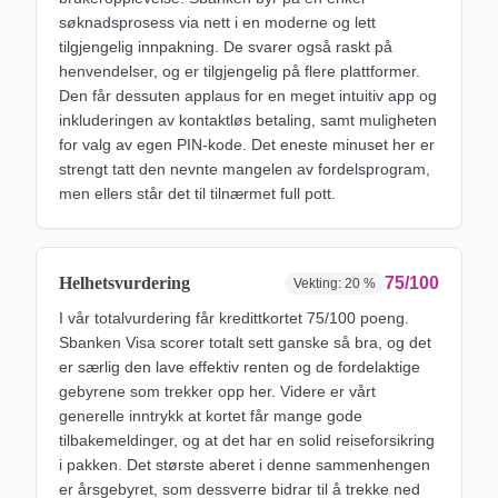
søknadsprosess via nett i en moderne og lett
tilgjengelig innpakning. De svarer også raskt på
henvendelser, og er tilgjengelig på flere plattformer.
Den får dessuten applaus for en meget intuitiv app og
inkluderingen av kontaktløs betaling, samt muligheten
for valg av egen PIN-kode. Det eneste minuset her er
strengt tatt den nevnte mangelen av fordelsprogram,
men ellers står det til tilnærmet full pott.
Helhetsvurdering
75/100
Vekting:
20 %
I vår totalvurdering får kredittkortet 75/100 poeng.
Sbanken Visa scorer totalt sett ganske så bra, og det
er særlig den lave effektiv renten og de fordelaktige
gebyrene som trekker opp her. Videre er vårt
generelle inntrykk at kortet får mange gode
tilbakemeldinger, og at det har en solid reiseforsikring
i pakken. Det største aberet i denne sammenhengen
er årsgebyret, som dessverre bidrar til å trekke ned