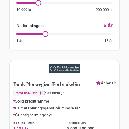
10 000
kr
200 000
kr
5
år
Nedbetalingstid
1 år
15 år
Anbefalt
Bank Norwegian Forbrukslån
Sammenlign
Mest populært
Solid kredittramme
Lavt etableringsgebyr på mindre lån
Gunstig termingebyr
EST. PR. MND*
LÅNEBELØP
1 193
kr
5 000
–
800 000