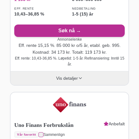
EFF. RENTE
NEDBETALING
10,43
–
36,85
%
1-5 (15) år
Søk nå →
Annonselenke
Eff. rente
15,15
%.
85 000
kr o/
5
år
, etabl. geb. 995
.
Kostnad:
34 173
kr. Totalt:
119 173
kr.
Eff. rente: 10,43-36,85 %. Løpetid: 1-5 år. Refinansiering: Inntil 15
år.
Vis detaljer
Anbefalt
Uno Finans Forbrukslån
Sammenlign
Vår favoritt