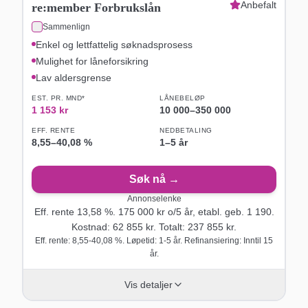
Anbefalt
re:member Forbrukslån
Sammenlign
Enkel og lettfattelig søknadsprosess
Mulighet for låneforsikring
Lav aldersgrense
EST. PR. MND*
LÅNEBELØP
1 153
kr
10 000
–
350 000
EFF. RENTE
NEDBETALING
8,55
–
40,08
%
1–5 år
Søk nå →
Annonselenke
Eff. rente
13,58
%.
175 000
kr o/
5
år
, etabl. geb. 1 190
.
Kostnad:
62 855
kr. Totalt:
237 855
kr.
Eff. rente: 8,55-40,08 %. Løpetid: 1-5 år. Refinansiering: Inntil 15
år.
Vis detaljer