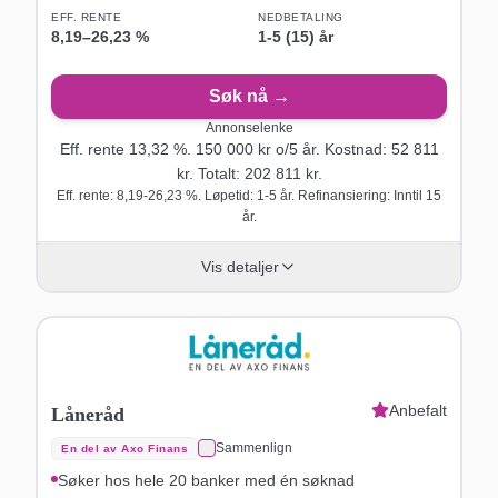
EFF. RENTE
NEDBETALING
8,19
–
26,23
%
1-5 (15) år
Søk nå →
Annonselenke
Eff. rente
13,32
%.
150 000
kr o/
5
år
. Kostnad:
52 811
kr. Totalt:
202 811
kr.
Eff. rente: 8,19-26,23 %. Løpetid: 1-5 år. Refinansiering: Inntil 15
år.
Vis detaljer
Anbefalt
Låneråd
Sammenlign
En del av Axo Finans
Søker hos hele 20 banker med én søknad