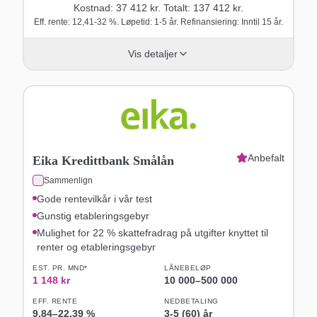
Kostnad:
37 412
kr. Totalt:
137 412
kr.
Eff. rente: 12,41-32 %. Løpetid: 1-5 år. Refinansiering: Inntil 15 år.
Vis detaljer
Anbefalt
Eika Kredittbank Smålån
Sammenlign
Gode rentevilkår i vår test
Gunstig etableringsgebyr
Mulighet for 22 % skattefradrag på utgifter knyttet til
renter og etableringsgebyr
EST. PR. MND*
LÅNEBELØP
1 148
kr
10 000
–
500 000
EFF. RENTE
NEDBETALING
9,84
–
22,39
%
3-5 (60) år