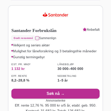
Anbefalt
Santander Forbrukslån
Sammenlign
Godt renommé
Velkjent og seriøs aktør
Mulighet for låneforsikring og 3 betalingsfrie måneder
Gunstig termingebyr
EST. PR. MND*
LÅNEBELØP
1 132
kr
30 000
–
400 000
EFF. RENTE
NEDBETALING
8,2
–
28,8
%
1–5 år
Søk nå →
Annonselenke
Eff. rente
12,76
%.
95 000
kr o/
5
år
, etabl. geb. 950
.
Kostnad:
31 682
kr. Totalt:
126 682
kr.