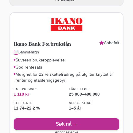
Anbefalt
Ikano Bank Forbrukslån
Sammenlign
Suveren brukeropplevelse
God rentesats
Mulighet for 22 % skattefradrag på utgifter knyttet til
renter og etableringsgebyr
EST. PR. MND*
LÅNEBELØP
1 118
kr
25 000
–
400 000
EFF. RENTE
NEDBETALING
11,74
–
22,2
%
1–5 år
Søk nå →
Annonselenke