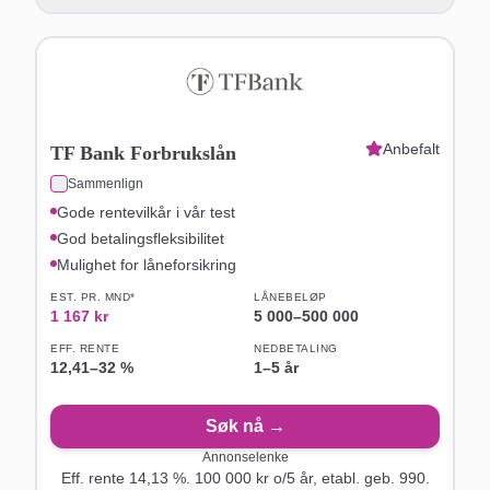
Anbefalt
TF Bank Forbrukslån
Sammenlign
Gode rentevilkår i vår test
God betalingsfleksibilitet
Mulighet for låneforsikring
EST. PR. MND*
LÅNEBELØP
1 167
kr
5 000
–
500 000
EFF. RENTE
NEDBETALING
12,41
–
32
%
1–5 år
Søk nå →
Annonselenke
Eff. rente
14,13
%.
100 000
kr o/
5
år
, etabl. geb. 990
.