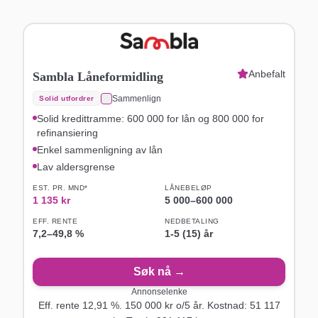
Anbefalt
Sambla Låneformidling
Sammenlign
Solid utfordrer
Solid kredittramme: 600 000 for lån og 800 000 for
refinansiering
Enkel sammenligning av lån
Lav aldersgrense
EST. PR. MND*
LÅNEBELØP
1 135
kr
5 000
–
600 000
EFF. RENTE
NEDBETALING
7,2
–
49,8
%
1-5 (15) år
Søk nå →
Annonselenke
Eff. rente
12,91
%.
150 000
kr o/
5
år
. Kostnad:
51 117