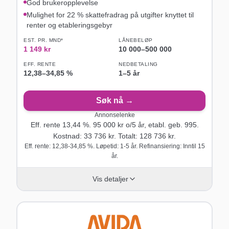
God brukeropplevelse
Mulighet for 22 % skattefradrag på utgifter knyttet til
renter og etableringsgebyr
EST. PR. MND*
LÅNEBELØP
1 149
kr
10 000
–
500 000
EFF. RENTE
NEDBETALING
12,38
–
34,85
%
1–5 år
Søk nå →
Annonselenke
Eff. rente
13,44
%.
95 000
kr o/
5
år
, etabl. geb. 995
.
Kostnad:
33 736
kr. Totalt:
128 736
kr.
Eff. rente: 12,38-34,85 %. Løpetid: 1-5 år. Refinansiering: Inntil 15
år.
Vis detaljer