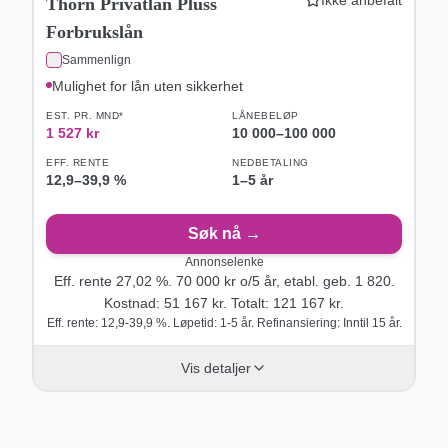
Thorn Privatlån Pluss
Forbrukslån
Sammenlign
Mulighet for lån uten sikkerhet
EST. PR. MND*
LÅNEBELØP
1 527
kr
10 000
–
100 000
EFF. RENTE
NEDBETALING
12,9
–
39,9
%
1–5 år
Søk nå →
Annonselenke
Eff. rente
27,02
%.
70 000
kr o/
5
år
, etabl. geb. 1 820
.
Kostnad:
51 167
kr. Totalt:
121 167
kr.
Eff. rente: 12,9-39,9 %. Løpetid: 1-5 år. Refinansiering: Inntil 15 år.
Vis detaljer