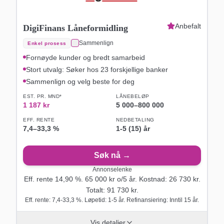
Anbefalt
DigiFinans Låneformidling
Sammenlign
Enkel prosess
Fornøyde kunder og bredt samarbeid
Stort utvalg: Søker hos 23 forskjellige banker
Sammenlign og velg beste for deg
EST. PR. MND*
LÅNEBELØP
1 187
kr
5 000
–
800 000
EFF. RENTE
NEDBETALING
7,4
–
33,3
%
1-5 (15) år
Søk nå →
Annonselenke
Eff. rente
14,90
%.
65 000
kr o/
5
år
. Kostnad:
26 730
kr.
Totalt:
91 730
kr.
Eff. rente: 7,4-33,3 %. Løpetid: 1-5 år. Refinansiering: Inntil 15 år.
Vis detaljer