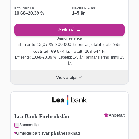
EFF. RENTE
NEDBETALING
10,68
–
20,39
%
1–5 år
Søk nå →
Annonselenke
Eff. rente
13,07
%.
200 000
kr o/
5
år
, etabl. geb. 995
.
Kostnad:
69 544
kr. Totalt:
269 544
kr.
Eff. rente: 10,68-20,39 %. Løpetid: 1-5 år. Refinansiering: Inntil 15
år.
Vis detaljer
Anbefalt
Lea Bank Forbrukslån
Sammenlign
Umiddelbart svar på lånesøknad