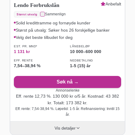
Anbefalt
Lendo Forbrukslån
Sammenlign
Størst utvalg
Solid kredittramme og fornøyde kunder
Størst på utvalg: Søker hos 26 forskjellige banker
Velg det beste tilbudet for deg
EST. PR. MND*
LÅNEBELØP
1 131
kr
10 000
–
600 000
EFF. RENTE
NEDBETALING
7,54
–
38,94
%
1-5 (15) år
Søk nå →
Annonselenke
Eff. rente
12,73
%.
130 000
kr o/
5
år
. Kostnad:
43 382
kr. Totalt:
173 382
kr.
Eff. rente: 7,54-38,94 %. Løpetid: 1-5 år. Refinansiering: Inntil 15
år.
Vis detaljer