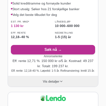
Solid kredittramme og fornøyde kunder
Stort utvalg: Søker hos 21 forskjellige banker
Velg det beste tilbudet for deg
EST. PR. MND*
LÅNEBELØP
1 130
kr
10 000
–
600 000
EFF. RENTE
NEDBETALING
12,18
–
40
%
1-5 (15) år
Søk nå →
Annonselenke
Eff. rente
12,71
%.
150 000
kr o/
5
år
. Kostnad:
49 237
kr. Totalt:
199 237
kr.
Eff. rente: 12,18-40 %. Løpetid: 1-5 år. Refinansiering: Inntil 15 år.
Vis detaljer