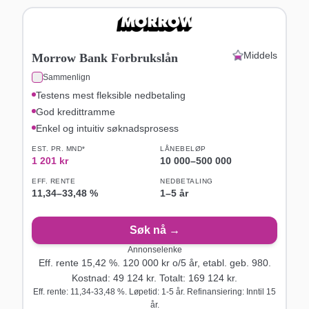
Middels
Morrow Bank Forbrukslån
Sammenlign
Testens mest fleksible nedbetaling
God kredittramme
Enkel og intuitiv søknadsprosess
EST. PR. MND*
LÅNEBELØP
1 201
kr
10 000
–
500 000
EFF. RENTE
NEDBETALING
11,34
–
33,48
%
1–5 år
Søk nå →
Annonselenke
Eff. rente
15,42
%.
120 000
kr o/
5
år
, etabl. geb. 980
.
Kostnad:
49 124
kr. Totalt:
169 124
kr.
Eff. rente: 11,34-33,48 %. Løpetid: 1-5 år. Refinansiering: Inntil 15
år.