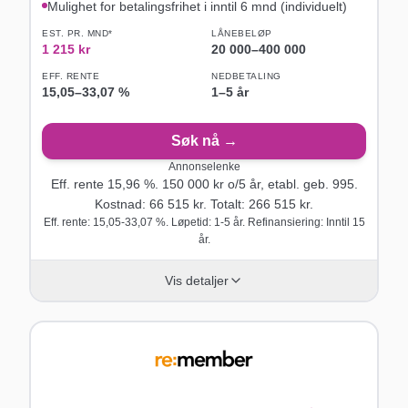
Mulighet for betalingsfrihet i inntil 6 mnd (individuelt)
EST. PR. MND*
LÅNEBELØP
1 215
kr
20 000
–
400 000
EFF. RENTE
NEDBETALING
15,05
–
33,07
%
1–5 år
Søk nå →
Annonselenke
Eff. rente
15,96
%.
150 000
kr o/
5
år
, etabl. geb. 995
.
Kostnad:
66 515
kr. Totalt:
266 515
kr.
Eff. rente: 15,05-33,07 %. Løpetid: 1-5 år. Refinansiering: Inntil 15
år.
Vis detaljer