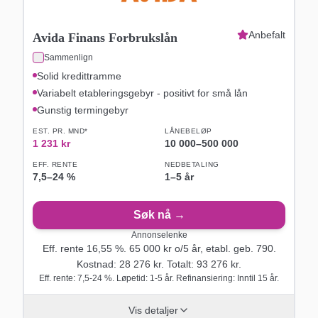
Anbefalt
Avida Finans Forbrukslån
Sammenlign
Solid kredittramme
Variabelt etableringsgebyr - positivt for små lån
Gunstig termingebyr
EST. PR. MND*
LÅNEBELØP
1 231
kr
10 000
–
500 000
EFF. RENTE
NEDBETALING
7,5
–
24
%
1–5 år
Søk nå →
Annonselenke
Eff. rente
16,55
%.
65 000
kr o/
5
år
, etabl. geb. 790
.
Kostnad:
28 276
kr. Totalt:
93 276
kr.
Eff. rente: 7,5-24 %. Løpetid: 1-5 år. Refinansiering: Inntil 15 år.
Vis detaljer