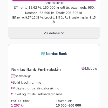
Annonselenke
Eff. rente
13,62
%.
150 000
kr o/
5
år
, etabl. geb. 950
.
Kostnad:
53 696
kr. Totalt:
203 696
kr.
Eff. rente: 9,27-19,38 %. Løpetid: 1-5 år. Refinansiering: Inntil 15
år.
Vis detaljer
Middels
Nordax Bank Forbrukslån
Sammenlign
Solid kredittramme
Mulighet for betalingsforsikring
Enkel og intuitiv søknadsprosess
EST. PR. MND*
LÅNEBELØP
1 207
kr
10 000
–
600 000