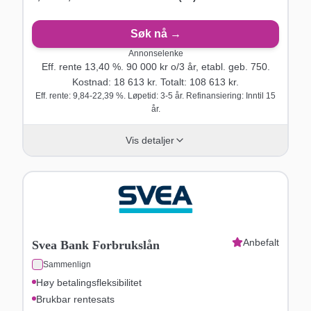
Søk nå →
Annonselenke
Eff. rente
13,40
%.
90 000
kr o/
3
år
, etabl. geb. 750
.
Kostnad:
18 613
kr. Totalt:
108 613
kr.
Eff. rente: 9,84-22,39 %. Løpetid: 3-5 år. Refinansiering: Inntil 15
år.
Vis detaljer
Anbefalt
Svea Bank Forbrukslån
Sammenlign
Høy betalingsfleksibilitet
Brukbar rentesats