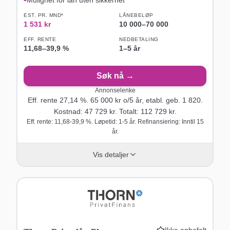
EST. PR. MND*
LÅNEBELØP
1 531
kr
10 000
–
70 000
EFF. RENTE
NEDBETALING
11,68
–
39,9
%
1–5 år
Søk nå →
Annonselenke
Eff. rente
27,14
%.
65 000
kr o/
5
år
, etabl. geb. 1 820
.
Kostnad:
47 729
kr. Totalt:
112 729
kr.
Eff. rente: 11,68-39,9 %. Løpetid: 1-5 år. Refinansiering: Inntil 15
år.
Vis detaljer
Ikke anbefalt