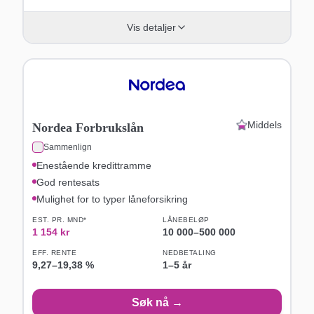
Vis detaljer
Middels
Nordea Forbrukslån
Sammenlign
Enestående kredittramme
God rentesats
Mulighet for to typer låneforsikring
EST. PR. MND*
LÅNEBELØP
1 154
kr
10 000
–
500 000
EFF. RENTE
NEDBETALING
9,27
–
19,38
%
1–5 år
Søk nå →