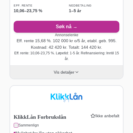
EFF. RENTE
NEDBETALING
10,06
–
23,75
%
1–5 år
Søk nå →
Annonselenke
Eff. rente
15,68
%.
102 000
kr o/
5
år
, etabl. geb. 995
.
Kostnad:
42 420
kr. Totalt:
144 420
kr.
Eff. rente: 10,06-23,75 %. Løpetid: 1-5 år. Refinansiering: Inntil 15
år.
Vis detaljer
Ikke anbefalt
KlikkLån Forbrukslån
Sammenlign
Mulighet for lån uten sikkerhet