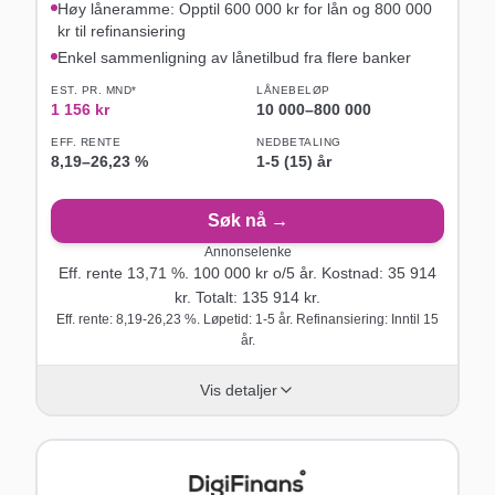
Høy låneramme: Opptil 600 000 kr for lån og 800 000
kr til refinansiering
Enkel sammenligning av lånetilbud fra flere banker
EST. PR. MND*
LÅNEBELØP
1 156
kr
10 000
–
800 000
EFF. RENTE
NEDBETALING
8,19
–
26,23
%
1-5 (15) år
Søk nå →
Annonselenke
Eff. rente
13,71
%.
100 000
kr o/
5
år
. Kostnad:
35 914
kr. Totalt:
135 914
kr.
Eff. rente: 8,19-26,23 %. Løpetid: 1-5 år. Refinansiering: Inntil 15
år.
Vis detaljer