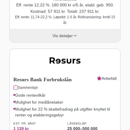
Eff. rente
12,22
%.
180 000
kr o/
5
år
, etabl. geb. 950
.
Kostnad:
57 911
kr. Totalt:
237 911
kr.
Eff. rente: 11,74-22,2 %. Løpetid: 1-5 år. Refinansiering: Inntil 15
år.
Vis detaljer
Anbefalt
Resurs Bank Forbrukslån
Sammenlign
Gode rentevilkår
Mulighet for medlånetaker
Mulighet for 22 % skattefradrag på utgifter knyttet til
renter og etableringsgebyr
EST. PR. MND*
LÅNEBELØP
1 139
kr
25 000
–
500 000