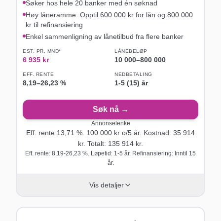
Søker hos hele 20 banker med én søknad
Høy låneramme: Opptil 600 000 kr for lån og 800 000
kr til refinansiering
Enkel sammenligning av lånetilbud fra flere banker
EST. PR. MND*
LÅNEBELØP
6 935
kr
10 000
–
800 000
EFF. RENTE
NEDBETALING
8,19
–
26,23
%
1-5 (15) år
Søk nå →
Annonselenke
Eff. rente
13,71
%.
100 000
kr o/
5
år
. Kostnad:
35 914
kr. Totalt:
135 914
kr.
Eff. rente: 8,19-26,23 %. Løpetid: 1-5 år. Refinansiering: Inntil 15
år.
Vis detaljer