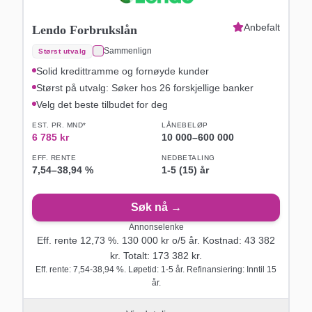
Anbefalt
Lendo Forbrukslån
Sammenlign
Størst utvalg
Solid kredittramme og fornøyde kunder
Størst på utvalg: Søker hos 26 forskjellige banker
Velg det beste tilbudet for deg
EST. PR. MND*
LÅNEBELØP
6 785
kr
10 000
–
600 000
EFF. RENTE
NEDBETALING
7,54
–
38,94
%
1-5 (15) år
Søk nå →
Annonselenke
Eff. rente
12,73
%.
130 000
kr o/
5
år
. Kostnad:
43 382
kr. Totalt:
173 382
kr.
Eff. rente: 7,54-38,94 %. Løpetid: 1-5 år. Refinansiering: Inntil 15
år.