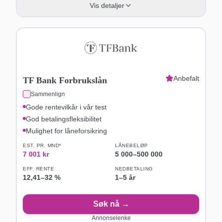
Vis detaljer
Anbefalt
TF Bank Forbrukslån
Sammenlign
Gode rentevilkår i vår test
God betalingsfleksibilitet
Mulighet for låneforsikring
EST. PR. MND*
LÅNEBELØP
7 001
kr
5 000
–
500 000
EFF. RENTE
NEDBETALING
12,41
–
32
%
1–5 år
Søk nå →
Annonselenke