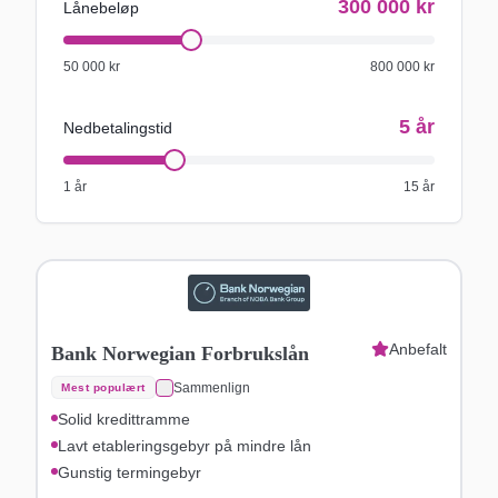
300 000
kr
Lånebeløp
50 000
kr
800 000
kr
5
år
Nedbetalingstid
1 år
15 år
Anbefalt
Bank Norwegian Forbrukslån
Sammenlign
Mest populært
Solid kredittramme
Lavt etableringsgebyr på mindre lån
Gunstig termingebyr