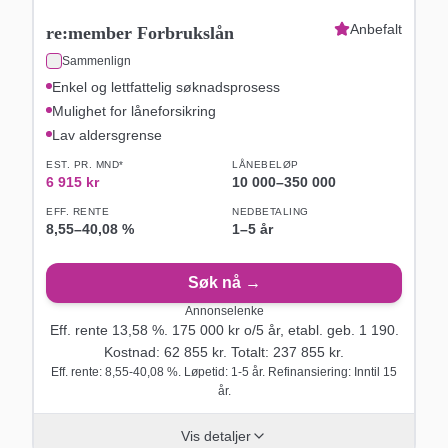
Anbefalt
re:member Forbrukslån
Sammenlign
Enkel og lettfattelig søknadsprosess
Mulighet for låneforsikring
Lav aldersgrense
EST. PR. MND*
LÅNEBELØP
6 915
kr
10 000
–
350 000
EFF. RENTE
NEDBETALING
8,55
–
40,08
%
1–5 år
Søk nå →
Annonselenke
Eff. rente
13,58
%.
175 000
kr o/
5
år
, etabl. geb. 1 190
.
Kostnad:
62 855
kr. Totalt:
237 855
kr.
Eff. rente: 8,55-40,08 %. Løpetid: 1-5 år. Refinansiering: Inntil 15
år.
Vis detaljer