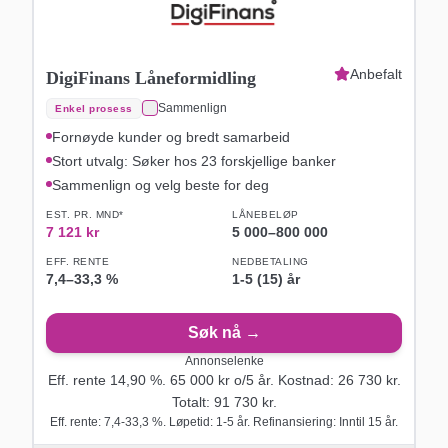
Anbefalt
DigiFinans Låneformidling
Sammenlign
Enkel prosess
Fornøyde kunder og bredt samarbeid
Stort utvalg: Søker hos 23 forskjellige banker
Sammenlign og velg beste for deg
EST. PR. MND*
LÅNEBELØP
7 121
kr
5 000
–
800 000
EFF. RENTE
NEDBETALING
7,4
–
33,3
%
1-5 (15) år
Søk nå →
Annonselenke
Eff. rente
14,90
%.
65 000
kr o/
5
år
. Kostnad:
26 730
kr.
Totalt:
91 730
kr.
Eff. rente: 7,4-33,3 %. Løpetid: 1-5 år. Refinansiering: Inntil 15 år.