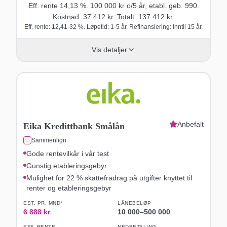
Eff. rente
14,13
%.
100 000
kr o/
5
år
, etabl. geb. 990
.
Kostnad:
37 412
kr. Totalt:
137 412
kr.
Eff. rente: 12,41-32 %. Løpetid: 1-5 år. Refinansiering: Inntil 15 år.
Vis detaljer
Anbefalt
Eika Kredittbank Smålån
Sammenlign
Gode rentevilkår i vår test
Gunstig etableringsgebyr
Mulighet for 22 % skattefradrag på utgifter knyttet til
renter og etableringsgebyr
EST. PR. MND*
LÅNEBELØP
6 888
kr
10 000
–
500 000
EFF. RENTE
NEDBETALING