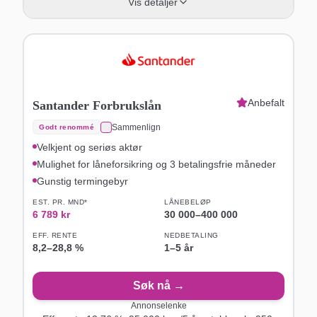
Vis detaljer
Anbefalt
Santander Forbrukslån
Sammenlign
Godt renommé
Velkjent og seriøs aktør
Mulighet for låneforsikring og 3 betalingsfrie måneder
Gunstig termingebyr
EST. PR. MND*
LÅNEBELØP
6 789
kr
30 000
–
400 000
EFF. RENTE
NEDBETALING
8,2
–
28,8
%
1–5 år
Søk nå →
Annonselenke