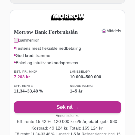
Middels
Morrow Bank Forbrukslån
Sammenlign
Testens mest fleksible nedbetaling
God kredittramme
Enkel og intuitiv søknadsprosess
EST. PR. MND*
LÅNEBELØP
7 203
kr
10 000
–
500 000
EFF. RENTE
NEDBETALING
11,34
–
33,48
%
1–5 år
Søk nå →
Annonselenke
Eff. rente
15,42
%.
120 000
kr o/
5
år
, etabl. geb. 980
.
Kostnad:
49 124
kr. Totalt:
169 124
kr.
Eff. rente: 11,34-33,48 %. Løpetid: 1-5 år. Refinansiering: Inntil 15