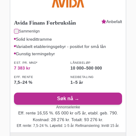
Anbefalt
Avida Finans Forbrukslån
Sammenlign
Solid kredittramme
Variabelt etableringsgebyr - positivt for små lån
Gunstig termingebyr
EST. PR. MND*
LÅNEBELØP
7 383
kr
10 000
–
500 000
EFF. RENTE
NEDBETALING
7,5
–
24
%
1–5 år
Søk nå →
Annonselenke
Eff. rente
16,55
%.
65 000
kr o/
5
år
, etabl. geb. 790
.
Kostnad:
28 276
kr. Totalt:
93 276
kr.
Eff. rente: 7,5-24 %. Løpetid: 1-5 år. Refinansiering: Inntil 15 år.