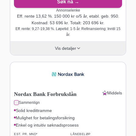
Søk nå →
Annonselenke
Eff. rente
13,62
%.
150 000
kr o/
5
år
, etabl. geb. 950
.
Kostnad:
53 696
kr. Totalt:
203 696
kr.
Eff. rente: 9,27-19,38 %. Løpetid: 1-5 år. Refinansiering: Inntil 15
år.
Vis detaljer
Middels
Nordax Bank Forbrukslån
Sammenlign
Solid kredittramme
Mulighet for betalingsforsikring
Enkel og intuitiv søknadsprosess
EST. PR. MND*
LÅNEBELØP