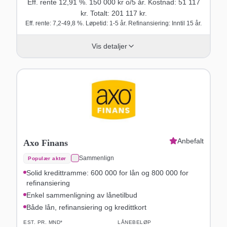
Eff. rente
12,91
%.
150 000
kr o/
5
år
. Kostnad:
51 117
kr. Totalt:
201 117
kr.
Eff. rente: 7,2-49,8 %. Løpetid: 1-5 år. Refinansiering: Inntil 15 år.
Vis detaljer
Anbefalt
Axo Finans
Sammenlign
Populær aktør
Solid kredittramme: 600 000 for lån og 800 000 for
refinansiering
Enkel sammenligning av lånetilbud
Både lån, refinansiering og kredittkort
EST. PR. MND*
LÅNEBELØP