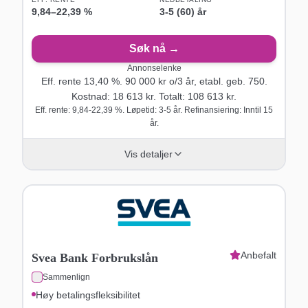
9,84
–
22,39
%
3-5 (60) år
Søk nå →
Annonselenke
Eff. rente
13,40
%.
90 000
kr o/
3
år
, etabl. geb. 750
.
Kostnad:
18 613
kr. Totalt:
108 613
kr.
Eff. rente: 9,84-22,39 %. Løpetid: 3-5 år. Refinansiering: Inntil 15
år.
Vis detaljer
Anbefalt
Svea Bank Forbrukslån
Sammenlign
Høy betalingsfleksibilitet