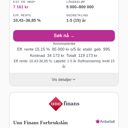
EST. PR. MND*
LÅNEBELØP
7 161
kr
5 000
–
800 000
EFF. RENTE
NEDBETALING
10,43
–
36,85
%
1-5 (15) år
Søk nå →
Annonselenke
Eff. rente
15,15
%.
85 000
kr o/
5
år
, etabl. geb. 995
.
Kostnad:
34 173
kr. Totalt:
119 173
kr.
Eff. rente: 10,43-36,85 %. Løpetid: 1-5 år. Refinansiering: Inntil 15
år.
Vis detaljer
Anbefalt
Uno Finans Forbrukslån