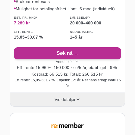
Brukbar rentesats
Mulighet for betalingsfrihet i inntil 6 mnd (individuelt)
EST. PR. MND*
LÅNEBELØP
7 289
kr
20 000
–
400 000
EFF. RENTE
NEDBETALING
15,05
–
33,07
%
1–5 år
Søk nå →
Annonselenke
Eff. rente
15,96
%.
150 000
kr o/
5
år
, etabl. geb. 995
.
Kostnad:
66 515
kr. Totalt:
266 515
kr.
Eff. rente: 15,05-33,07 %. Løpetid: 1-5 år. Refinansiering: Inntil 15
år.
Vis detaljer