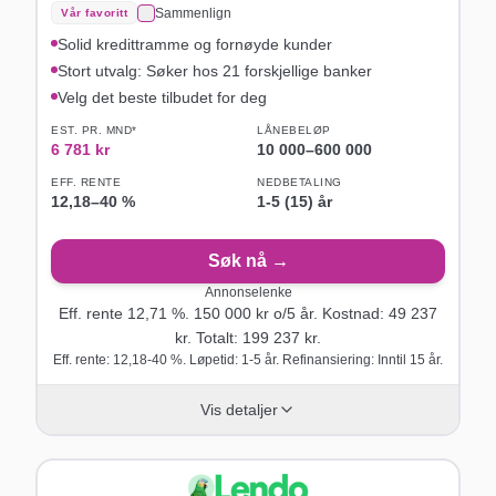
Sammenlign
Vår favoritt
Solid kredittramme og fornøyde kunder
Stort utvalg: Søker hos 21 forskjellige banker
Velg det beste tilbudet for deg
EST. PR. MND*
LÅNEBELØP
6 781
kr
10 000
–
600 000
EFF. RENTE
NEDBETALING
12,18
–
40
%
1-5 (15) år
Søk nå →
Annonselenke
Eff. rente
12,71
%.
150 000
kr o/
5
år
. Kostnad:
49 237
kr. Totalt:
199 237
kr.
Eff. rente: 12,18-40 %. Løpetid: 1-5 år. Refinansiering: Inntil 15 år.
Vis detaljer