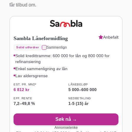
får tilbud om.
Anbefalt
Sambla Låneformidling
Sammenlign
Solid utfordrer
Solid kredittramme: 600 000 for lån og 800 000 for
refinansiering
Enkel sammenligning av lån
Lav aldersgrense
EST. PR. MND*
LÅNEBELØP
6 812
kr
5 000
–
600 000
EFF. RENTE
NEDBETALING
7,2
–
49,8
%
1-5 (15) år
Søk nå →
Annonselenke