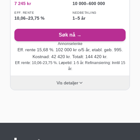
7 245
kr
10 000
–
600 000
EFF. RENTE
NEDBETALING
10,06
–
23,75
%
1–5 år
Søk nå →
Annonselenke
Eff. rente
15,68
%.
102 000
kr o/
5
år
, etabl. geb. 995
.
Kostnad:
42 420
kr. Totalt:
144 420
kr.
Eff. rente: 10,06-23,75 %. Løpetid: 1-5 år. Refinansiering: Inntil 15
år.
Vis detaljer