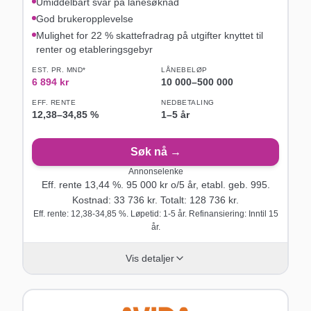
Umiddelbart svar på lånesøknad
God brukeropplevelse
Mulighet for 22 % skattefradrag på utgifter knyttet til
renter og etableringsgebyr
EST. PR. MND*
LÅNEBELØP
6 894
kr
10 000
–
500 000
EFF. RENTE
NEDBETALING
12,38
–
34,85
%
1–5 år
Søk nå →
Annonselenke
Eff. rente
13,44
%.
95 000
kr o/
5
år
, etabl. geb. 995
.
Kostnad:
33 736
kr. Totalt:
128 736
kr.
Eff. rente: 12,38-34,85 %. Løpetid: 1-5 år. Refinansiering: Inntil 15
år.
Vis detaljer