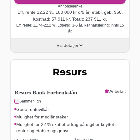
Annonselenke
Eff. rente
12,22
%.
180 000
kr o/
5
år
, etabl. geb. 950
.
Kostnad:
57 911
kr. Totalt:
237 911
kr.
Eff. rente: 11,74-22,2 %. Løpetid: 1-5 år. Refinansiering: Inntil 15
år.
Vis detaljer
Anbefalt
Resurs Bank Forbrukslån
Sammenlign
Gode rentevilkår
Mulighet for medlånetaker
Mulighet for 22 % skattefradrag på utgifter knyttet til
renter og etableringsgebyr
EST. PR. MND*
LÅNEBELØP