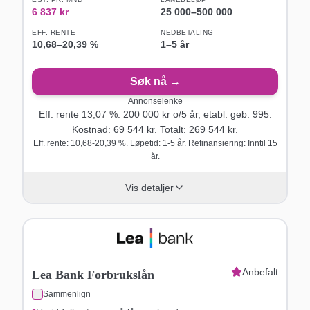
6 837
kr
25 000
–
500 000
EFF. RENTE
NEDBETALING
10,68
–
20,39
%
1–5 år
Søk nå →
Annonselenke
Eff. rente
13,07
%.
200 000
kr o/
5
år
, etabl. geb. 995
.
Kostnad:
69 544
kr. Totalt:
269 544
kr.
Eff. rente: 10,68-20,39 %. Løpetid: 1-5 år. Refinansiering: Inntil 15
år.
Vis detaljer
Anbefalt
Lea Bank Forbrukslån
Sammenlign