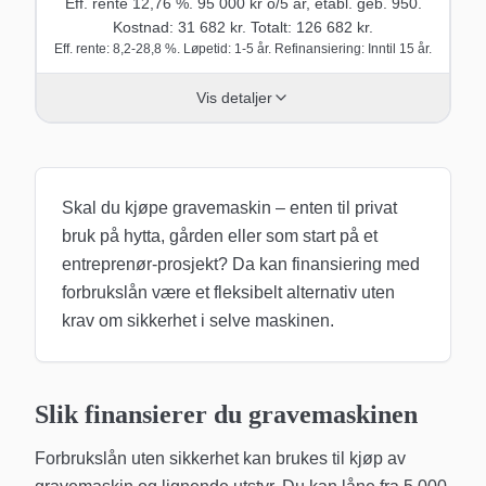
Eff. rente
12,76
%.
95 000
kr o/
5
år
, etabl. geb. 950
.
Kostnad:
31 682
kr. Totalt:
126 682
kr.
Eff. rente: 8,2-28,8 %. Løpetid: 1-5 år. Refinansiering: Inntil 15 år.
Vis detaljer
Skal du kjøpe gravemaskin – enten til privat
bruk på hytta, gården eller som start på et
entreprenør-prosjekt? Da kan finansiering med
forbrukslån være et fleksibelt alternativ uten
krav om sikkerhet i selve maskinen.
Slik finansierer du gravemaskinen
Forbrukslån uten sikkerhet kan brukes til kjøp av