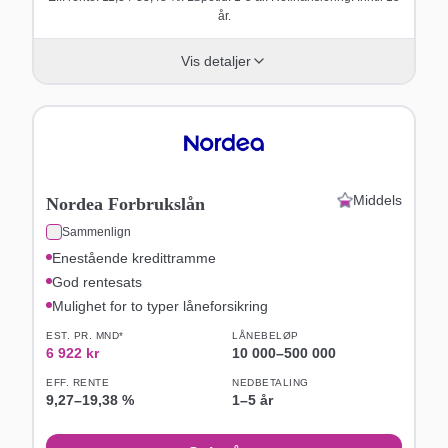
år.
Vis detaljer
Middels
Nordea Forbrukslån
Sammenlign
Enestående kredittramme
God rentesats
Mulighet for to typer låneforsikring
EST. PR. MND*
LÅNEBELØP
6 922
kr
10 000
–
500 000
EFF. RENTE
NEDBETALING
9,27
–
19,38
%
1–5 år