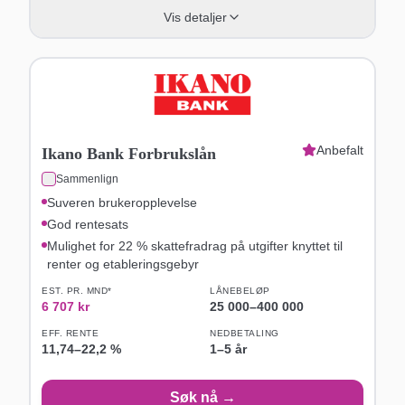
Vis detaljer
Anbefalt
Ikano Bank Forbrukslån
Sammenlign
Suveren brukeropplevelse
God rentesats
Mulighet for 22 % skattefradrag på utgifter knyttet til
renter og etableringsgebyr
EST. PR. MND*
LÅNEBELØP
6 707
kr
25 000
–
400 000
EFF. RENTE
NEDBETALING
11,74
–
22,2
%
1–5 år
Søk nå →