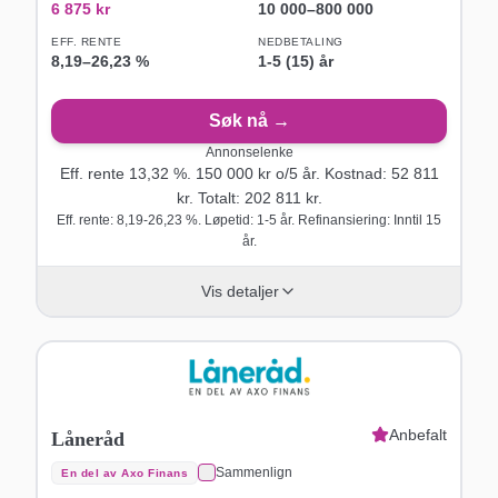
6 875
kr
10 000
–
800 000
EFF. RENTE
NEDBETALING
8,19
–
26,23
%
1-5 (15) år
Søk nå →
Annonselenke
Eff. rente
13,32
%.
150 000
kr o/
5
år
. Kostnad:
52 811
kr. Totalt:
202 811
kr.
Eff. rente: 8,19-26,23 %. Løpetid: 1-5 år. Refinansiering: Inntil 15
år.
Vis detaljer
Anbefalt
Låneråd
Sammenlign
En del av Axo Finans