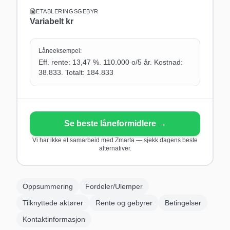
ETABLERINGSGEBYR
Variabelt
kr
Låneeksempel:
Eff. rente: 13,47 %. 110.000 o/5 år. Kostnad:
38.833. Totalt: 184.833
Se beste låneformidlere
→
Vi har ikke et samarbeid med
Zmarta
— sjekk dagens beste
alternativer.
Oppsummering
Fordeler/Ulemper
Tilknyttede aktører
Rente og gebyrer
Betingelser
Kontaktinformasjon