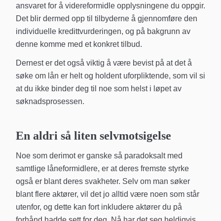
ansvaret for å videreformidle opplysningene du oppgir.
Det blir dermed opp til tilbyderne å gjennomføre den
individuelle kredittvurderingen, og på bakgrunn av
denne komme med et konkret tilbud.
Dernest er det også viktig å være bevist på at det å
søke om lån er helt og holdent uforpliktende, som vil si
at du ikke binder deg til noe som helst i løpet av
søknadsprosessen.
En aldri så liten selvmotsigelse
Noe som derimot er ganske så paradoksalt med
samtlige låneformidlere, er at deres fremste styrke
også er blant deres svakheter. Selv om man søker
blant flere aktører, vil det jo alltid være noen som står
utenfor, og dette kan fort inkludere aktører du på
forhånd hadde sett for deg. Nå har det seg heldigvis