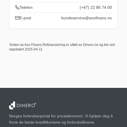
Telefon
(+47) 22 86 74 00
E-post
kundeservice@axofinans.no
Testen av
Axo Finans Refinansiering
er utført av Dinero.no og ble sist
oppdatert
2025-04-11
Norges forbrukerportal for privatøkonomi. Vi hjelper deg å
finne de beste kredittkortene og forbrukslånene.