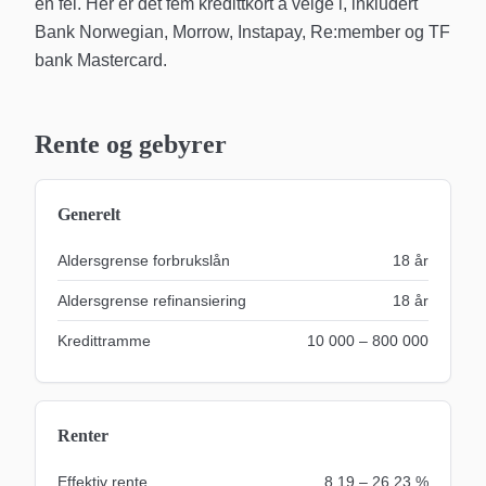
en fei. Her er det fem kredittkort å velge i, inkludert
Bank Norwegian, Morrow, Instapay, Re:member og TF
bank Mastercard.
Rente og gebyrer
Generelt
Aldersgrense forbrukslån
18
år
Aldersgrense refinansiering
18
år
Kredittramme
10 000 – 800 000
Renter
Effektiv rente
8,19 – 26,23 %