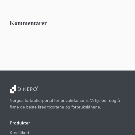
Kommentarer
Norges forbrukerportal for privatøkonomi. Vi hjelper deg å
finne de beste kredittkortene og forbrukslånene.
Produkter
Kredittkort