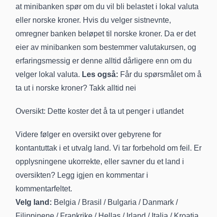
at minibanken spør om du vil bli belastet i lokal valuta
eller norske kroner. Hvis du velger sistnevnte,
omregner banken beløpet til norske kroner. Da er det
eier av minibanken som bestemmer valutakursen, og
erfaringsmessig er denne alltid dårligere enn om du
velger lokal valuta.
Les også:
Får du spørsmålet om å
ta ut i norske kroner? Takk alltid nei
Oversikt: Dette koster det å ta ut penger i utlandet
Videre følger en oversikt over gebyrene for
kontantuttak i et utvalg land. Vi tar forbehold om feil. Er
opplysningene ukorrekte, eller savner du et land i
oversikten? Legg igjen en kommentar i
kommentarfeltet.
Velg land:
Belgia
/
Brasil
/
Bulgaria
/
Danmark
/
Filippinene
/
Frankrike
/
Hellas
/
Irland
/
Italia
/
Kroatia