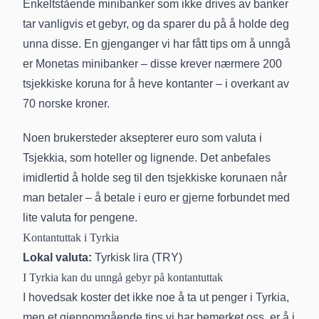
Enkeltstående minibanker som ikke drives av banker
tar vanligvis et gebyr, og da sparer du på å holde deg
unna disse. En gjenganger vi har fått tips om å unngå
er Monetas minibanker – disse krever nærmere 200
tsjekkiske koruna for å heve kontanter – i overkant av
70 norske kroner.
Noen brukersteder aksepterer euro som valuta i
Tsjekkia, som hoteller og lignende. Det anbefales
imidlertid å holde seg til den tsjekkiske korunaen når
man betaler – å betale i euro er gjerne forbundet med
lite valuta for pengene.
Kontantuttak i Tyrkia
Lokal valuta:
Tyrkisk lira (TRY)
I Tyrkia kan du unngå gebyr på kontantuttak
I hovedsak koster det ikke noe å ta ut penger i Tyrkia,
men et gjennomgående tips vi har bemerket oss, er å i