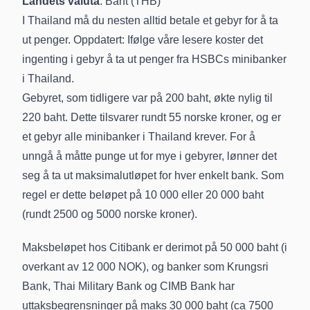
Landets valuta
: Baht (THB)
I Thailand må du nesten alltid betale et gebyr for å ta
ut penger. Oppdatert: Ifølge våre lesere koster det
ingenting i gebyr å ta ut penger fra HSBCs minibanker
i Thailand.
Gebyret, som tidligere var på 200 baht, økte nylig til
220 baht. Dette tilsvarer rundt 55 norske kroner, og er
et gebyr alle minibanker i Thailand krever. For å
unngå å måtte punge ut for mye i gebyrer, lønner det
seg å ta ut maksimalutløpet for hver enkelt bank. Som
regel er dette beløpet på 10 000 eller 20 000 baht
(rundt 2500 og 5000 norske kroner).
Maksbeløpet hos Citibank er derimot på 50 000 baht (i
overkant av 12 000 NOK), og banker som Krungsri
Bank, Thai Military Bank og CIMB Bank har
uttaksbegrensninger på maks 30 000 baht (ca 7500