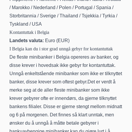
/
Marokko
/
Nederland
/
Polen
/
Portugal
/
Spania
/
Storbritannia
/
Sverige
/
Thailand
/
Tsjekkia
/
Tyrkia
/
Tyskland
/
USA
Kontantuttak i Belgia
Landets valuta:
Euro (EUR)
I Belgia kan du i stor grad unngå gebyr for kontantuttak
De fleste minibanker i Belgia opereres av banker, og
disse krever i hovedsak ikke gebyr for kontantuttak.
Unngå enkeltstående minibanker som ikke er tilknyttet
banker, disse krever som oftest gebyr.Det er verdt å
merke seg at de aller fleste minibanker som ikke
krever gebyrer ofte er innendørs, da gjerne tilknyttet
bankens filialer. Disse er gjerne stengt mellom midnatt
og 6 på morgenen. Det finnes så klart unntak, men
ønsker du å unngå å måtte betale gebyrer i
bankuavhengige minibanker kan du gjøre lurt i å