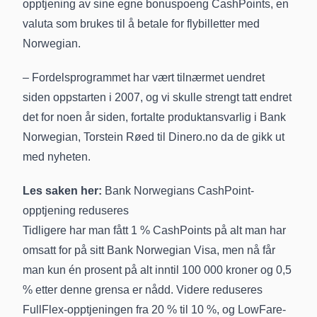
opptjening av sine egne bonuspoeng
CashPoints
, en
valuta som brukes til å betale for flybilletter med
Norwegian.
– Fordelsprogrammet har vært tilnærmet uendret
siden oppstarten i 2007, og vi skulle strengt tatt endret
det for noen år siden, fortalte produktansvarlig i Bank
Norwegian, Torstein Røed til Dinero.no da de gikk ut
med nyheten.
Les saken her:
Bank Norwegians CashPoint-
opptjening reduseres
Tidligere har man fått 1 % CashPoints på alt man har
omsatt for på sitt Bank Norwegian Visa, men nå får
man kun én prosent på alt inntil 100 000 kroner og 0,5
% etter denne grensa er nådd. Videre reduseres
FullFlex-opptjeningen fra 20 % til 10 %, og LowFare-