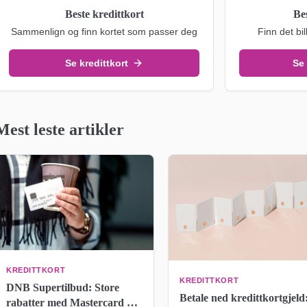
Beste kredittkort
Be
Sammenlign og finn kortet som passer deg
Finn det bil
Se kredittkort
Se
Mest leste artikler
KREDITTKORT
KREDITTKORT
DNB Supertilbud: Store
Betale ned kredittkortgjeld
rabatter med Mastercard –