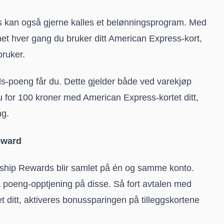
 kan også gjerne kalles et belønningsprogram. Med
t hver gang du bruker ditt American Express-kort,
bruker.
rds-poeng får du. Dette gjelder både ved varekjøp
du for 100 kroner med American Express-kortet ditt,
ng.
eward
ip Rewards blir samlet på én og samme konto.
å poeng-opptjening på disse. Så fort avtalen med
itt, aktiveres bonussparingen på tilleggskortene