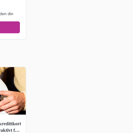
den din
kredittkort
raktivt for