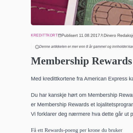
Publisert
11.08.2017
Dinero Redaks
KREDITTKORT
Denne artikkelen er mer enn
8
år gammel og innholdet kan
Membership Rewards: 
Med kredittkortene fra American Express 
Du har kanskje hørt om Membership Rewards,
er Membership Rewards et lojalitetsprogram
Vi forklarer deg nærmere hva dette går u
Få ett Rewards-poeng per krone du bruker