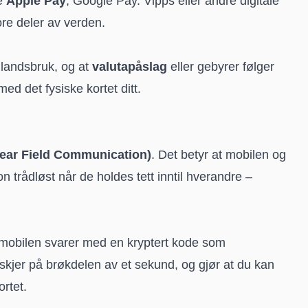
ke
Apple Pay
, Google Pay. Vipps eller andre digitale
re deler av verden.
enlandsbruk, og at
valutapåslag
eller gebyrer følger
ed det fysiske kortet ditt.
ear Field Communication)
. Det betyr at mobilen og
 trådløst når de holdes tett inntil hverandre –
g mobilen svarer med en kryptert kode som
skjer på brøkdelen av et sekund, og gjør at du kan
ortet.