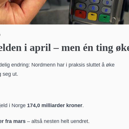
n
en i april – men én ting øke
delig endring: Nordmenn har i praksis sluttet å øke
g seg ut.
jeld i Norge
174,0 milliarder kroner
.
er fra mars
– altså nesten helt uendret.