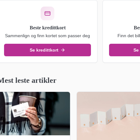
Beste kredittkort
Be
Sammenlign og finn kortet som passer deg
Finn det bil
Se kredittkort
Se
Mest leste artikler