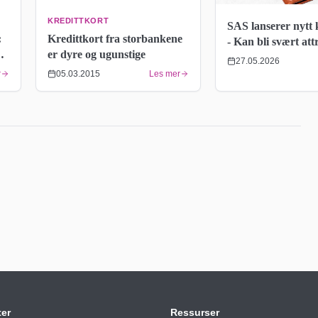
KREDITTKORT
SAS lanserer nytt 
Kredittkort fra storbankene
:
- Kan bli svært att
er dyre og ugunstige
bedrifter
27.05.2026
05.03.2015
Les mer
r
ter
Ressurser