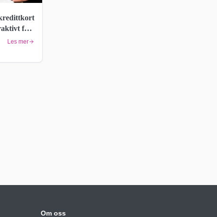
kredittkort
raktivt for
Les mer
Om oss