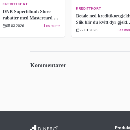
KREDITTKORT
KREDITTKORT
DNB Supertilbud: Store
Betale ned kredittkortgjeld
rabatter med Mastercard –
Slik blir du kvitt dyr gjeld
Full historikk 2015–2026
05.03.2026
Les mer
raskere
22.01.2026
Les me
Kommentarer
Produk