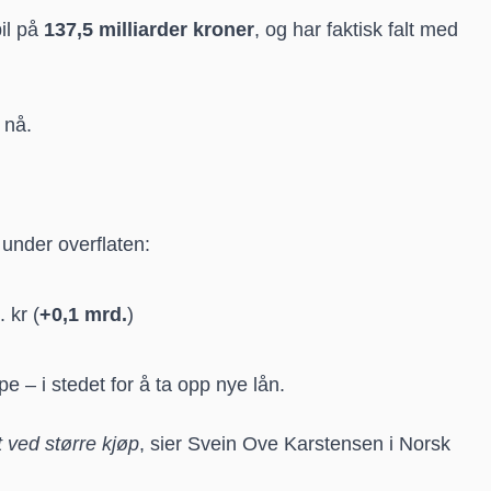
il på
137,5 milliarder kroner
, og har faktisk falt med
 nå.
e under overflaten:
 kr (
+0,1 mrd.
)
pe – i stedet for å ta opp nye lån.
t ved større kjøp
, sier Svein Ove Karstensen i Norsk