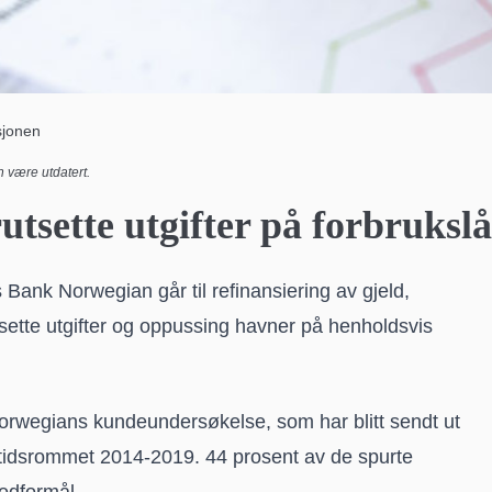
sjonen
 være utdatert.
utsette utgifter på forbruks
 Bank Norwegian går til refinansiering av gjeld,
sette utgifter og oppussing havner på henholdsvis
rwegians kundeundersøkelse, som har blitt sendt ut
 tidsrommet 2014-2019. 44 prosent av de spurte
vedformål.