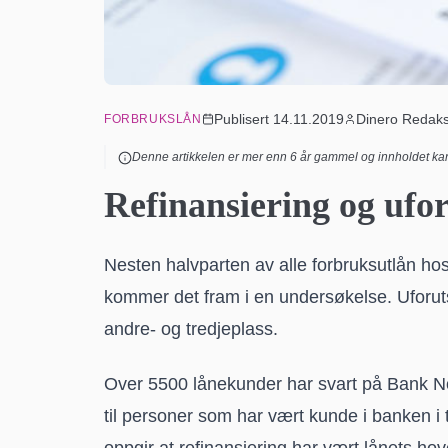
Publisert
14.11.2019
Dinero Redak
FORBRUKSLÅN
Denne artikkelen er mer enn
6
år gammel og innholdet kan
Refinansiering og ufor
Nesten halvparten av alle forbruksutlån hos
kommer det fram i en undersøkelse. Uforut
andre- og tredjeplass.
Over 5500 lånekunder har svart på Bank No
til personer som har vært kunde i banken i
oppgir at refinansiering har vært lånets ho