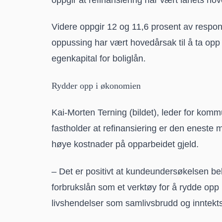
Videre oppgir 12 og 11,6 prosent av respon
oppussing har vært hovedårsak til å ta opp l
egenkapital for boliglån.
Rydder opp i økonomien
Kai-Morten Terning (bildet), leder for ko
fastholder at refinansiering er den eneste
høye kostnader på opparbeidet gjeld.
– Det er positivt at kundeundersøkelsen bek
forbrukslån som et verktøy for å rydde opp 
livshendelser som samlivsbrudd og inntektsbor