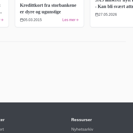
Kredittkort fra storbankene
:
- Kan bli svært att
er dyre og ugunstige
bedrifter
27.05.2026
05.03.2015
Les mer
r
ter
Ressurser
ort
Nyhetsarkiv