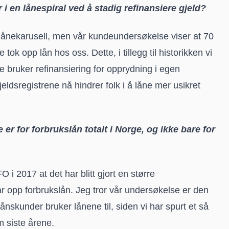
 i en lånespiral ved å stadig refinansiere gjeld?
lånekarusell, men vår kundeundersøkelse viser at 70
 tok opp lån hos oss. Dette, i tillegg til historikken vi
ste bruker refinansiering for opprydning i egen
eldsregistrene nå hindrer folk i å låne mer usikret
 er for forbrukslån totalt i Norge, og ikke bare for
 i 2017 at det har blitt gjort en større
 opp forbrukslån. Jeg tror vår undersøkelse er den
nskunder bruker lånene til, siden vi har spurt et så
m siste årene.