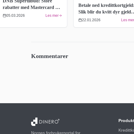
DNB Supertilbud: Store
Betale ned kredittkortgjeld
rabatter med Mastercard –
Slik blir du kvitt dyr gjeld
Full historikk 2015–2026
05.03.2026
Les mer
raskere
22.01.2026
Les me
Kommentarer
Produk
Kredittk
Norges forbrukerportal for