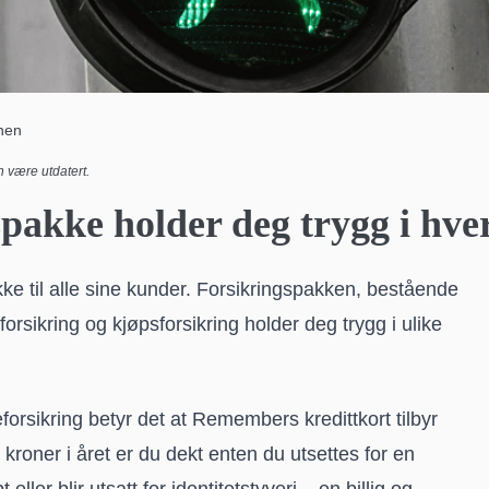
nen
 være utdatert.
akke holder deg trygg i hve
ke til alle sine kunder. Forsikringspakken, bestående
iforsikring og kjøpsforsikring holder deg trygg i ulike
orsikring betyr det at Remembers kredittkort tilbyr
kroner i året er du dekt enten du utsettes for en
ller blir utsatt for identitetstyveri – en billig og