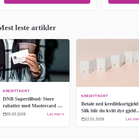
Mest leste artikler
KREDITTKORT
KREDITTKORT
DNB Supertilbud: Store
Betale ned kredittkortgjeld
rabatter med Mastercard –
Slik blir du kvitt dyr gjeld
Full historikk 2015–2026
05.03.2026
Les mer
raskere
22.01.2026
Les me