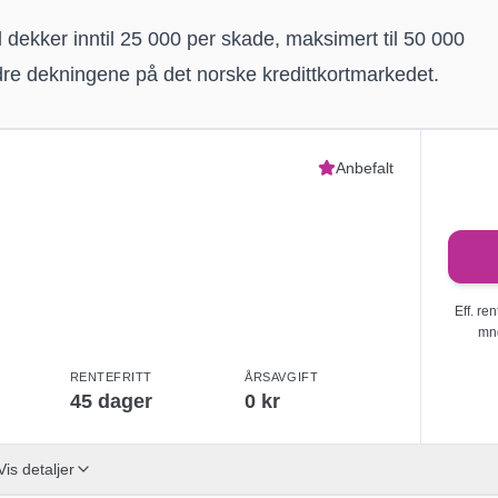
 dekker inntil 25 000 per skade, maksimert til 50 000
edre dekningene på det norske kredittkortmarkedet.
Anbefalt
Eff. re
mnd
RENTEFRITT
ÅRSAVGIFT
45
dager
0 kr
Vis detaljer