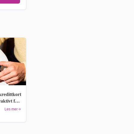
kredittkort
raktivt for
Les mer