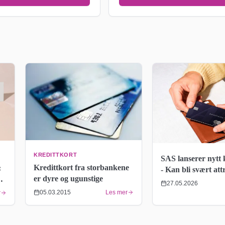
KREDITTKORT
SAS lanserer nytt 
Kredittkort fra storbankene
:
- Kan bli svært att
er dyre og ugunstige
bedrifter
27.05.2026
05.03.2015
Les mer
r