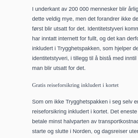
I underkant av 200 000 mennesker blir årlig u
dette veldig mye, men det forandrer ikke de
først blir utsatt for det. Identitetstyveri k
har inntatt internett for fullt, og det kan d
inkludert i Trygghetspakken, som hjelper
identitetstyveri, i tillegg til å bistå med in
man blir utsatt for det.
Gratis reiseforsikring inkludert i kortet
Som om ikke Trygghetspakken i seg selv er n
reiseforsikring inkludert i kortet. Det enest
betale minst halvparten av transportkostna
starte og slutte i Norden, og dagsreiser ut