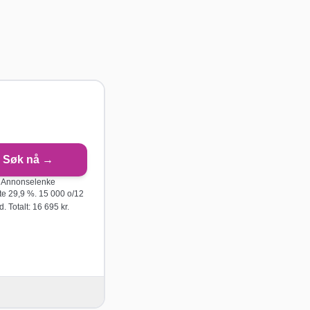
Søk nå →
Annonselenke
nte
29,9
%.
15 000
o/
12
. Totalt:
16 695
kr.