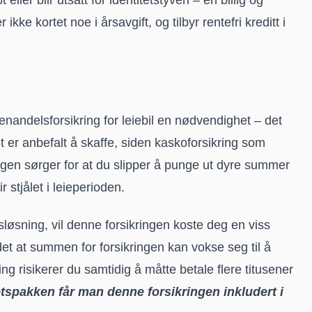
kke kortet noe i årsavgift, og tilbyr rentefri kreditt i
egenandelsforsikring for leiebil en nødvendighet – det
et er anbefalt å skaffe, siden kaskoforsikring som
ringen sørger for at du slipper å punge ut dyre summer
 stjålet i leieperioden.
sløsning, vil denne forsikringen koste deg en viss
det at summen for forsikringen kan vokse seg til å
ing risikerer du samtidig å måtte betale flere titusener
spakken får man denne forsikringen inkludert i