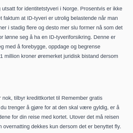
tsatt for identitetstyveri i Norge. Prosentvis er ikke
t faktum at ID-tyveri er utrolig belastende når man
ommer i stadig flere og desto mer slu former nå som det
erfor lønne seg å ha en ID-tyveriforsikring. Denne er
 deg med å forebygge, oppdage og begrense
ntil 1 million kroner øremerket juridisk bistand dersom
ok, tilbyr kredittkortet til Remember gratis
e du trenger å gjøre for at den skal være gyldig, er å
dene for din reise med kortet. Utover det må reisen
en overnatting dekkes kun dersom det er benyttet fly.