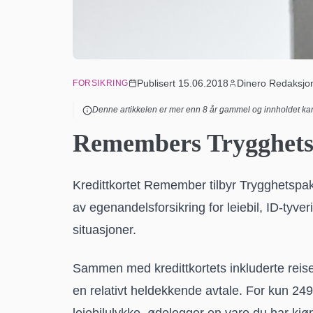
Publisert
15.06.2018
Dinero Redaksjo
FORSIKRING
Denne artikkelen er mer enn
8
år gammel og innholdet kan
Remembers Trygghetsp
Kredittkortet Remember tilbyr Trygghetspak
av egenandelsforsikring for leiebil, ID-tyver
situasjoner.
Sammen med kredittkortets inkluderte reisef
en relativt heldekkende avtale. For kun 249 
leiebilulykke, ødelegger en vare du har kjøpt e