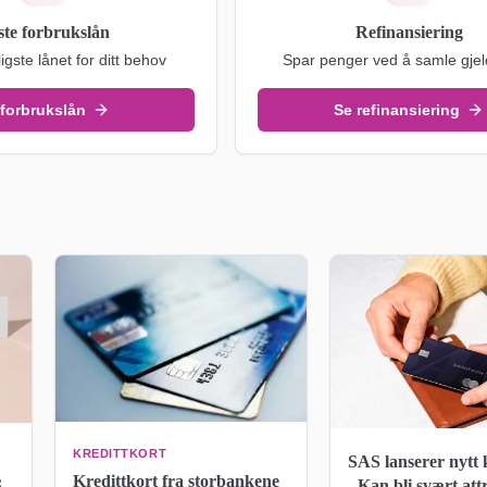
ste forbrukslån
Refinansiering
ligste lånet for ditt behov
Spar penger ved å samle gjel
 forbrukslån
Se refinansiering
KREDITTKORT
SAS lanserer nytt 
Kredittkort fra storbankene
:
- Kan bli svært att