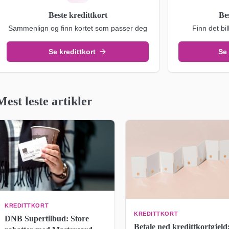
Beste kredittkort
Be
Sammenlign og finn kortet som passer deg
Finn det bil
Se kredittkort
Se
Mest leste artikler
KREDITTKORT
KREDITTKORT
DNB Supertilbud: Store
Betale ned kredittkortgjeld