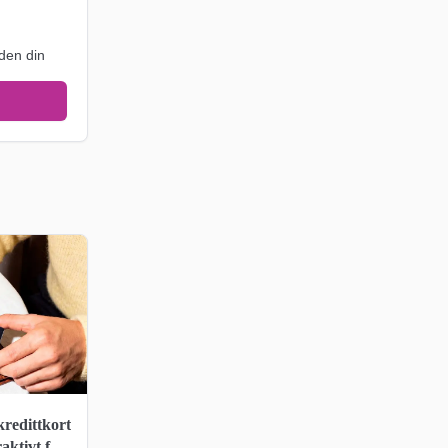
den din
kredittkort
raktivt for