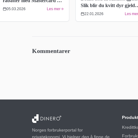
rabatter med Mastercard –
Slik blir du kvitt dyr gjeld
Full historikk 2015–2026
05.03.2026
Les mer
raskere
22.01.2026
Les me
Kommentarer
Produk
Kredittk
Norges forbrukerportal for
Forbruk
privatøkonomi. Vi hjelper deg å finne de