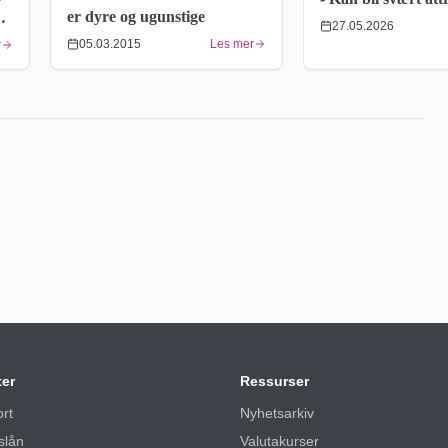
er dyre og ugunstige
bedrifter
27.05.2026
05.03.2015
Les mer
r
ter
Ressurser
ort
Nyhetsarkiv
slån
Valutakurser