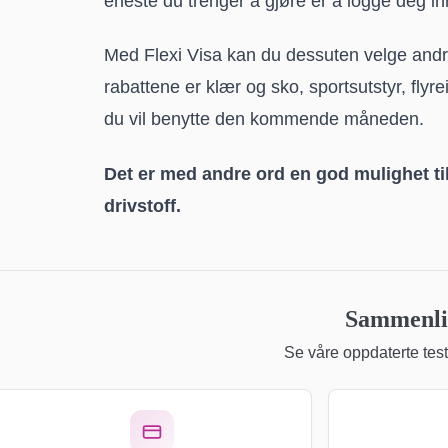
eneste du trenger å gjøre er å logge deg inn
Med Flexi Visa kan du dessuten velge andr
rabattene er klær og sko, sportsutstyr, flyre
du vil benytte den kommende måneden.
Det er med andre ord en god mulighet ti
drivstoff.
Sammenlig
Se våre oppdaterte teste