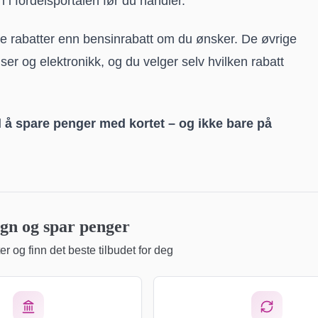
 i fordelsportalen før du handler.
e rabatter enn bensinrabatt om du ønsker. De øvrige
iser og elektronikk, og du velger selv hvilken rabatt
l å spare penger med kortet – og ikke bare på
n og spar penger
r og finn det beste tilbudet for deg