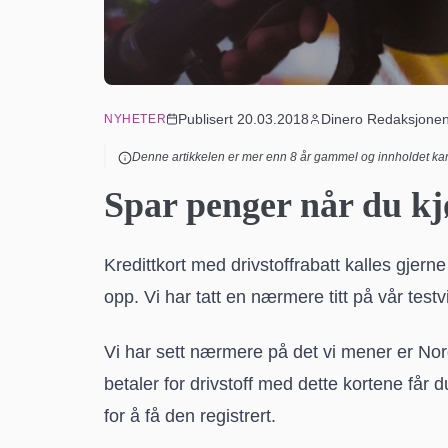
Publisert
20.03.2018
Dinero Redaksjone
NYHETER
Denne artikkelen er mer enn
8
år gammel og innholdet kan
Spar penger når du kj
Kredittkort med drivstoffrabatt kalles gjerne
opp. Vi har tatt en nærmere titt på vår testv
Vi har sett nærmere på det vi mener er Nor
betaler for drivstoff med dette kortene får
for å få den registrert.