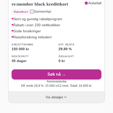
Anbefalt
re:member black kredittkort
Sammenlign
Rabattkort
Stort og gunstig rabattprogram
Rabatt i over 230 nettbutikker
Gode forsikringer
Reiseforsikring inkludert
KREDITTRAMME
EFF. RENTE
150 000 kr
29.89
%
RENTEFRITT
ÅRSAVGIFT
45
dager
0 kr
Søk nå →
Annonselenke
Eff. rente
29,9
%.
15 000
o/
12
mnd. Totalt:
16 695
kr.
Vis detaljer