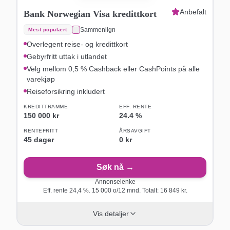
Anbefalt
Bank Norwegian Visa kredittkort
Sammenlign
Mest populært
Overlegent reise- og kredittkort
Gebyrfritt uttak i utlandet
Velg mellom 0,5 % Cashback eller CashPoints på alle
varekjøp
Reiseforsikring inkludert
KREDITTRAMME
EFF. RENTE
150 000 kr
24.4
%
RENTEFRITT
ÅRSAVGIFT
45
dager
0 kr
Søk nå →
Annonselenke
Eff. rente
24,4
%.
15 000
o/
12
mnd. Totalt:
16 849
kr.
Vis detaljer