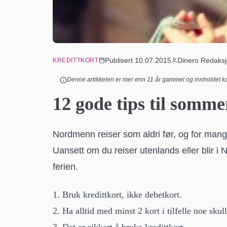
Publisert
10.07.2015
Dinero Redaks
KREDITTKORT
Denne artikkelen er mer enn
11
år gammel og innholdet ka
12 gode tips til somme
Nordmenn reiser som aldri før, og for mange 
Uansett om du reiser utenlands eller blir i N
ferien.
1. Bruk kredittkort, ikke debetkort.
2. Ha alltid med minst 2 kort i tilfelle noe skul
3. Det er sikkert å bruke kredittkort