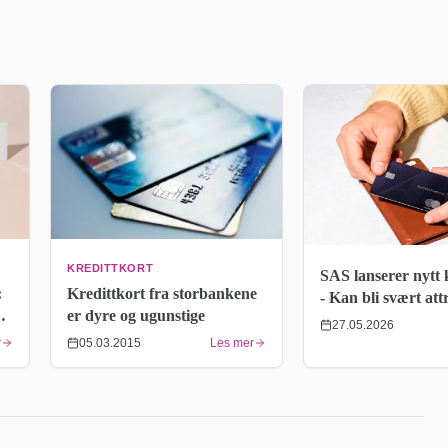
KREDITTKORT
SAS lanserer nytt 
Kredittkort fra storbankene
:
- Kan bli svært att
er dyre og ugunstige
bedrifter
27.05.2026
05.03.2015
Les mer
r