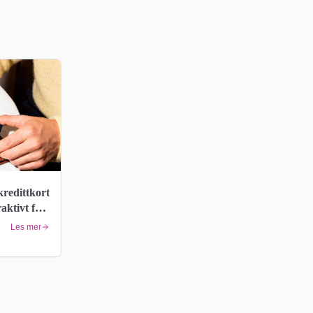
kredittkort
raktivt for
Les mer