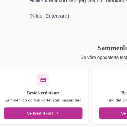
Hvilke kredittkort skal jeg velge til utenlan
(Kilde: Entercard)
Sammenlig
Se våre oppdaterte teste
Beste kredittkort
Be
Sammenlign og finn kortet som passer deg
Finn det bil
Se kredittkort
Se