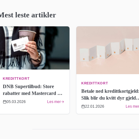
Mest leste artikler
KREDITTKORT
KREDITTKORT
DNB Supertilbud: Store
Betale ned kredittkortgjeld
rabatter med Mastercard –
Slik blir du kvitt dyr gjeld
Full historikk 2015–2026
05.03.2026
Les mer
raskere
22.01.2026
Les me