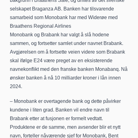
bakgrunn i Braathens Safe, og driftes av det svenske
selskapet Braganza AB. Banken har tilsvarende
samarbeid som Monobank har med Widerøe med
Braathens Regional Airlines
Monobank og Brabank har valgt å slå hodene
sammen, og fortsetter samlet under navnet Brabank.
Avgjørelsen om å fortsette veien videre som Brabank
skal
ifølge E24
være preget av en eksisterende
navnekonflikt med den franske banken Monabanq. Nå
ønsker banken å nå 10 milliarder kroner i lån innen
2024.
– Monobank er overtagende bank og dette påvirker
kundene i liten grad. Banken vil endre navn til
Brabank etter at fusjonen er formelt vedtatt.
Produktene er de samme, men avsender blir et nytt
navn, forteller nåværende sjef for Monobank, Bent