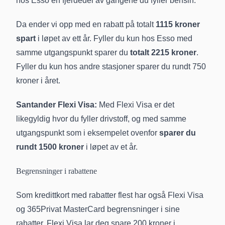
hos Esso en fjerdedel av gangene du fyller bensin.
Da ender vi opp med en rabatt på totalt
1115 kroner
spart
i løpet av ett år. Fyller du kun hos Esso med
samme utgangspunkt sparer du
totalt 2215 kroner
.
Fyller du kun hos andre stasjoner sparer du rundt 750
kroner i året.
Santander Flexi Visa:
Med Flexi Visa er det
likegyldig hvor du fyller drivstoff, og med samme
utgangspunkt som i eksempelet ovenfor
sparer du
rundt 1500 kroner
i løpet av et år.
Begrensninger i rabattene
Som kredittkort med rabatter flest har også Flexi Visa
og 365Privat MasterCard begrensninger i sine
rabatter. Flexi Visa lar deg spare 200 kroner i