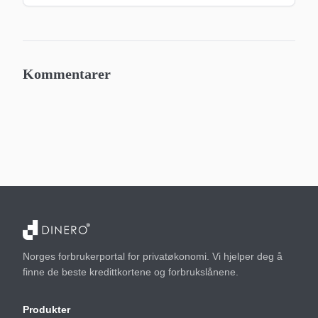
Kommentarer
Norges forbrukerportal for privatøkonomi. Vi hjelper deg å
finne de beste kredittkortene og forbrukslånene.
Produkter