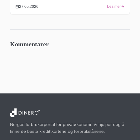
27.05.2026
Les mer
Kommentarer
Norges forbrukerportal for privatøkonomi. Vi hjelper deg å
finne de beste kredittkortene og forbrukslånene.