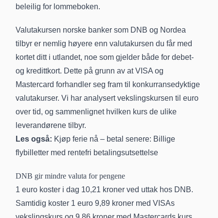
beleilig for lommeboken.
Valutakursen norske banker som DNB og Nordea
tilbyr er nemlig høyere enn valutakursen du får med
kortet ditt i utlandet, noe som gjelder både for debet-
og
kredittkort
. Dette på grunn av at
VISA
og
Mastercard
forhandler seg fram til konkurransedyktige
valutakurser. Vi har analysert vekslingskursen til euro
over tid, og sammenlignet hvilken kurs de ulike
leverandørene tilbyr.
Les også:
Kjøp ferie nå – betal senere: Billige
flybilletter med rentefri betalingsutsettelse
DNB gir mindre valuta for pengene
1 euro koster i dag 10,21 kroner ved uttak hos DNB.
Samtidig koster 1 euro 9,89 kroner med VISAs
vekslingskurs og 9,86 kroner med Mastercards kurs,