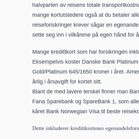
halvparten av reisens totale transportkostnad
mange kortutstedere også at du betaler alle
reiseforiskringer krever sågar en egenandel
sette seg inn i vilkårene på egen hånd for 
Mange kredittkort som har forsikringen inklu
Eksempelvis koster Danske Bank Platinum 
Gold/Platinum 645/1650 kroner i året. Ame
årlig i årsavgift for kortet sitt.
Blant de med lavere terskel finner man
Ban
Fana Sparebank og SpareBank 1, som alle ko
kåret
Bank Norwegian Visa til beste reiseko
Dette inkluderer kredittkortenes egenandels­fors