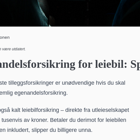
jonen
 være utdatert.
delsforsikring for leiebil: S
leste tilleggsforsikringer er unødvendige hvis du skal
nemlig egenandelsforsikring.
gså kalt leiebilforsikring – direkte fra utleieselskapet
 tusenvis av kroner.
Betaler du derimot for leiebilen
n inkludert, slipper du billigere unna.