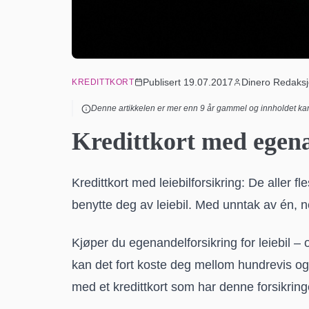
Publisert
19.07.2017
Dinero Redaks
KREDITTKORT
Denne artikkelen er mer enn
9
år gammel og innholdet kan
Kredittkort med egenan
Kredittkort med leiebilforsikring: De aller f
benytte deg av leiebil. Med unntak av én, 
Kjøper du egenandelforsikring for leiebil – o
kan det fort koste deg mellom hundrevis og
med et kredittkort
som har denne forsikringe