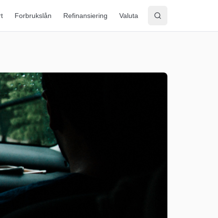
rt
Forbrukslån
Refinansiering
Valuta