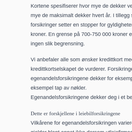
Kortene spesifiserer hvor mye de dekker ved
mye de maksimalt dekker hvert år. I tillegg
forsikringer setter en stopper for gyldighe
kroner. En grense på 700-750 000 kroner e
ingen slik begrensning.
Vi anbefaler alle som ønsker kredittkort med
kredittkortselskapet de vurderer. Forsikrin
egenandelsforsikringene dekker for eksempe
eksempel tap av nøkler.
Egenandelsforsikringene dekker deg i et begr
Dette er forskjellene i leiebil­forsikringene
Vilkårene for egenandelsforsikringen variere