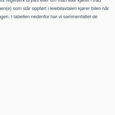
ts regelverk brytes eller om man ikke kjører i tråd
e) som står oppført i leiebilavtalen kjører bilen når
ringen. I tabellen nedenfor har vi sammenfattet de