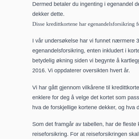
Dermed betaler du ingenting i egenandel d
dekker dette.
Disse kredittkortene har egenandels­forsikring fo
I vår undersøkelse har vi funnet nærmere 30 
egenandelsforsikring, enten inkludert i kortet
betydelig økning siden vi begynte å kartlegg
2016. Vi oppdaterer oversikten hvert år.
Vi har gått gjennom vilkårene til kredittkort
enklere for deg å velge det kortet som pas
hva de forskjellige kortene dekker, og hva d
Som det framgår av tabellen, har de fleste k
reiseforsikring. For at reiseforsikringen s