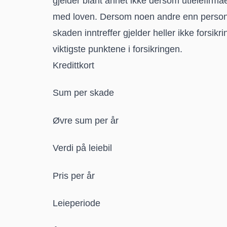
gjelder blant annet ikke dersom utleiefirmae
med loven. Dersom noen andre enn personen(
skaden inntreffer gjelder heller ikke forsik
viktigste punktene i forsikringen.
Kreditt­kort
Sum per skade
Øvre sum per år
Verdi på leiebil
Pris per år
Leie­periode