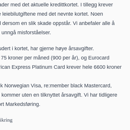
er med det aktuelle kredittkortet. I tillegg krever
 leiebilutgiftene med det nevnte kortet. Noen
 dersom en slik skade oppstår. Vi anbefaler alle å
å unngå misforståelser.
dert i kortet, har gjerne høye årsavgifter.
75 kroner per måned (900 per år), og Eurocard
rican Express Platinum Card krever hele 6600 kroner
k Norwegian Visa
,
re:member black Mastercard
,
mmer uten en tilknyttet årsavgift. Vi har tidligere
rt
Markedsføring
.
ikring