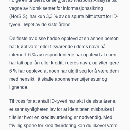
Ifølge en
undersøkelse gjort av Respons Analyse
på
vegne av Norsk senter for informasjonssikring
(NorSIS), har kun 3,3 % av de spurte blitt utsatt for ID-
tyveri i løpet av de siste årene.
De fleste av disse hadde opplevd at en annen person
har kjøpt varer eller tilsvarende i deres navn på
internett. 6 % av respondentene har opplevd at noen
har tatt opp lån eller kreditt i deres navn, og ytterligere
6 % har opplevd at noen har utgitt seg for å være dem
med hensikt i å skaffe abonnementstjenester og
lignende.
Til tross for at antall ID-tyveri har økt i de siste årene,
er sannsynligheten lav for at identiteten misbrukes i
tilfeller hvor en kredittvurdering er nødvendig. Med
frivillig sperre for kredittvurdering kan du likevel være