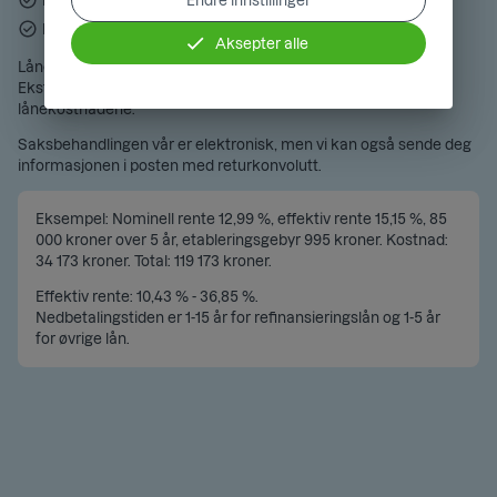
Endre innstillinger
Bedre oversikt med ett lån og én faktura
Full kontroll via appen eller MinSide
Aksepter alle
Lånet kan når som helst innfris uten ekstra kostnad.
Ekstraordinære innbetalinger vil redusere de totale
lånekostnadene.
Saksbehandlingen vår er elektronisk, men vi kan også sende deg
informasjonen i posten med returkonvolutt.
Eksempel: Nominell rente 12,99 %, effektiv rente 15,15 %, 85
000 kroner over 5 år, etableringsgebyr 995 kroner. Kostnad:
34 173 kroner. Total: 119 173 kroner.
Effektiv rente: 10,43 % - 36,85 %.
Nedbetalingstiden er 1-15 år for refinansieringslån og 1-5 år
for øvrige lån.