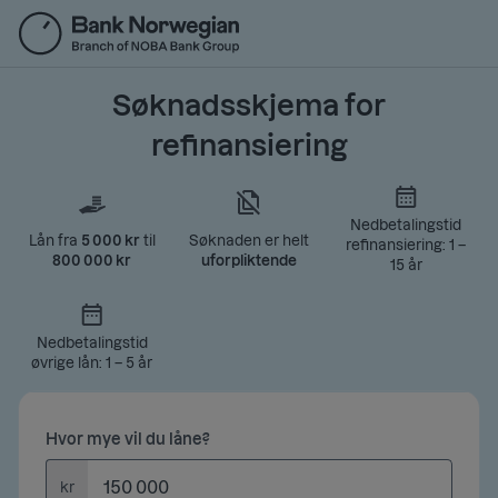
Hopp
til
hovedinnhold
Søknadsskjema for
refinansiering
Nedbetalingstid
Lån fra
5 000 kr
til
Søknaden er helt
refinansiering: 1 –
800 000 kr
uforpliktende
15 år
Nedbetalingstid
øvrige lån: 1 – 5 år
Hvor mye vil du låne?
kr