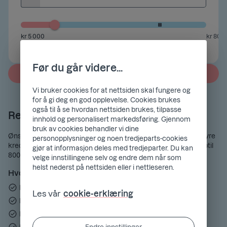
kr 5 000
kr 800
Før du går videre...
Neste
Vi bruker cookies for at nettsiden skal fungere og
for å gi deg en god opplevelse. Cookies brukes
også til å se hvordan nettsiden brukes, tilpasse
Refinansiering av lån
innhold og personalisert markedsføring. Gjennom
bruk av cookies behandler vi dine
Ønsker du å samle smålånene dine eller kvitte deg med den dyre
personopplysninger og noen tredjeparts-cookies
kredittkortgjelden? Hos oss kan du søke om refinansiering opptil
gjør at informasjon deles med tredjeparter. Du kan
800 000 kroner.
velge innstillingene selv og endre dem når som
helst nederst på nettsiden eller i nettleseren.
Hvorfor søke om refinansiering?
Inntil 15 års nedbetalingstid
Les vår
cookie-erklæring
Du kan oppnå en lavere rente enn du har i dag
Færre gebyrer hvis du samler alt i ett lån